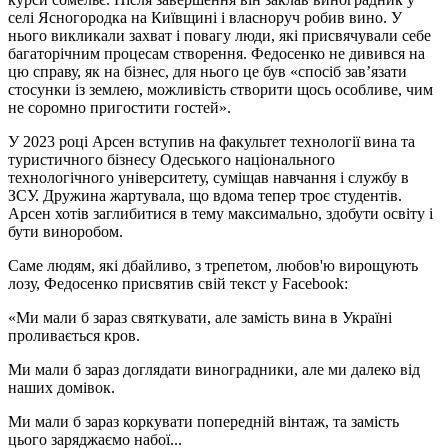
селі Ясногородка на Київщині і власноруч робив вино. У
нього викликали захват і повагу люди, які присвячували себе
багаторічним процесам створення. Федосенко не дивився на
цю справу, як на бізнес, для нього це був «спосіб зав’язати
стосунки із землею, можливість створити щось особливе, чим
не соромно пригостити гостей».
У 2023 році Арсен вступив на факультет технології вина та
туристичного бізнесу Одеського національного
технологічного університету, суміщав навчання і службу в
ЗСУ. Дружина жартувала, що вдома тепер троє студентів.
Арсен хотів заглибитися в тему максимально, здобути освіту і
бути виноробом.
Саме людям, які дбайливо, з трепетом, любов'ю вирощують
лозу, Федосенко присвятив свій текст у Facebook:
«Ми мали б зараз святкувати, але замість вина в Україні
проливається кров.
Ми мали б зараз доглядати виноградники, але ми далеко від
наших домівок.
Ми мали б зараз коркувати попередній вінтаж, та замість
цього заряджаємо набої...