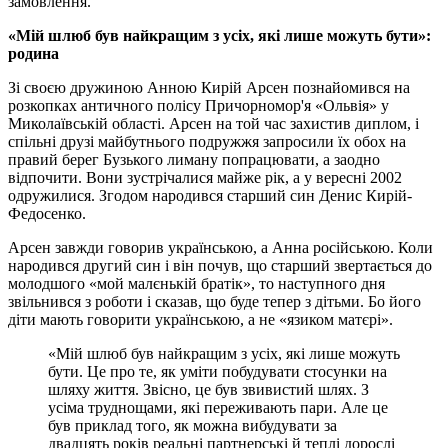
замовлення.
«Мій шлюб був найкращим з усіх, які лише можуть бути»:
родина
Зі своєю дружиною Анною Кирій Арсен познайомився на
розкопках античного полісу Причорномор'я «Ольвія» у
Миколаївській області. Арсен на той час захистив диплом, і
спільні друзі майбутнього подружжя запросили їх обох на
правий берег Бузького лиману попрацювати, а заодно
відпочити. Вони зустрічалися майже рік, а у вересні 2002
одружилися. Згодом народився старший син Денис Кирій-
Федосенко.
Арсен завжди говорив українською, а Анна російською. Коли
народився другий син і він почув, що старший звертається до
молодшого «мой малєнькій братік», то наступного дня
звільнився з роботи і сказав, що буде тепер з дітьми. Бо його
діти мають говорити українською, а не «язиком матєрі».
«Мій шлюб був найкращим з усіх, які лише можуть
бути. Це про те, як уміти побудувати стосунки на
шляху життя. Звісно, це був звивистий шлях. З
усіма труднощами, які переживають пари. Але це
був приклад того, як можна вибудувати за
двадцять років реальні партнерські й теплі дорослі