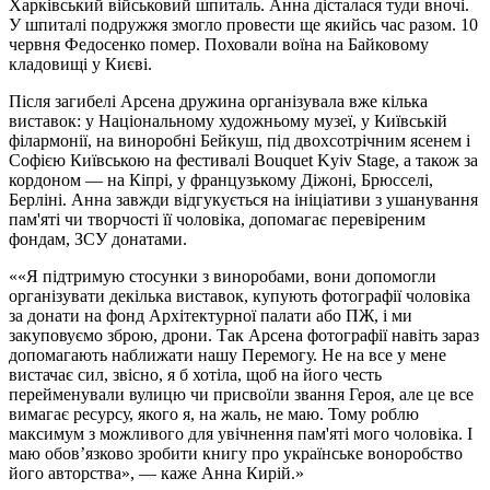
Харківський військовий шпиталь. Анна дісталася туди вночі.
У шпиталі подружжя змогло провести ще якийсь час разом. 10
червня Федосенко помер. Поховали воїна на Байковому
кладовищі у Києві.
Після загибелі Арсена дружина організувала вже кілька
виставок: у Національному художньому музеї, у Київській
філармонії, на виноробні Бейкуш, під двохсотрічним ясенем і
Софією Київською на фестивалі Bouquet Kyiv Stage, а також за
кордоном — на Кіпрі, у французькому Діжоні, Брюсселі,
Берліні. Анна завжди відгукується на ініціативи з ушанування
пам'яті чи творчості її чоловіка, допомагає перевіреним
фондам, ЗСУ донатами.
«Я підтримую стосунки з виноробами, вони допомогли
організувати декілька виставок, купують фотографії чоловіка
за донати на фонд Архітектурної палати або ПЖ, і ми
закуповуємо зброю, дрони. Так Арсена фотографії навіть зараз
допомагають наближати нашу Перемогу. Не на все у мене
вистачає сил, звісно, я б хотіла, щоб на його честь
перейменували вулицю чи присвоїли звання Героя, але це все
вимагає ресурсу, якого я, на жаль, не маю. Тому роблю
максимум з можливого для увічнення пам'яті мого чоловіка. І
маю обов’язково зробити книгу про українське воноробство
його авторства», — каже Анна Кирій.