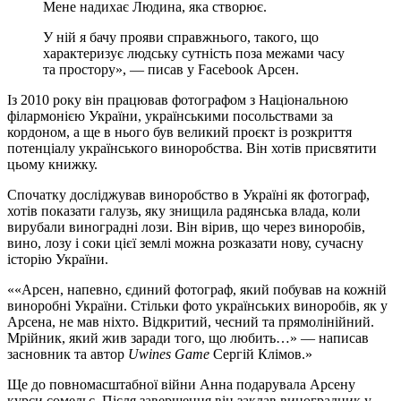
Мене надихає Людина, яка створює.
У ній я бачу прояви справжнього, такого, що
характеризує людську сутність поза межами часу
та простору», — писав у Facebook Арсен.
Із 2010 року він працював фотографом з Національною
філармонією України, українськими посольствами за
кордоном, а ще в нього був великий проєкт із розкриття
потенціалу українського виноробства. Він хотів присвятити
цьому книжку.
Спочатку досліджував виноробство в Україні як фотограф,
хотів показати галузь, яку знищила радянська влада, коли
вирубали виноградні лози. Він вірив, що через виноробів,
вино, лозу і соки цієї землі можна розказати нову, сучасну
історію України.
«Арсен, напевно, єдиний фотограф, який побував на кожній
виноробні України. Стільки фото українських виноробів, як у
Арсена, не мав ніхто. Відкритий, чесний та прямолінійний.
Мрійник, який жив заради того, що любить…» — написав
засновник та автор
Uwines Game
Сергій Клімов.
Ще до повномасштабної війни Анна подарувала Арсену
курси сомельє. Після завершення він заклав виноградник у