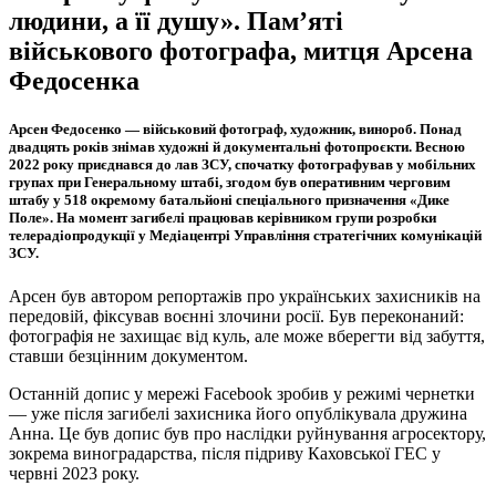
людини, а її душу». Пам’яті
військового фотографа, митця Арсена
Федосенка
Арсен Федосенко — військовий фотограф, художник, винороб. Понад
двадцять років знімав художні й документальні фотопроєкти. Весною
2022 року приєднався до лав ЗСУ, спочатку фотографував у мобільних
групах при Генеральному штабі, згодом був оперативним черговим
штабу у 518 окремому батальйоні спеціального призначення «Дике
Поле». На момент загибелі працював керівником групи розробки
телерадіопродукції у Медіацентрі Управління стратегічних комунікацій
ЗСУ.
Арсен був автором репортажів про українських захисників на
передовій, фіксував воєнні злочини росії. Був переконаний:
фотографія не захищає від куль, але може вберегти від забуття,
ставши безцінним документом.
Останній допис у мережі Facebook зробив у режимі чернетки
— уже після загибелі захисника його опублікувала дружина
Анна. Це був допис був про наслідки руйнування агросектору,
зокрема виноградарства, після підриву Каховської ГЕС у
червні 2023 року.