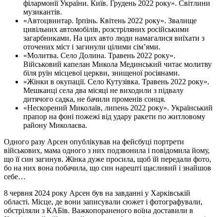
філармонії України. Київ. Грудень 2022 року». Світлини
музикантів.
«Автоцвинтар. Ірпінь. Квітень 2022 року». Звалище
цивільних автомобілів, розстріляних російськими
загарбниками. На цих авто люди намагалися виїхати з
оточених міст і загинули цілими сім’ями.
«Молитва. Село Долина. Травень 2022 року».
Військовий капелан Микола Мединський читає молитву
біля руїн місцевої церкви, знищеної росіянами.
«Жінки в окупації. Село Кутузівка. Травень 2022 року».
Мешканці села два місяці не виходили з підвалу
дитячого садка, не бачили променів сонця.
«Нескорений Миколаїв, липень 2022 року». Український
прапор на фоні пожежі від удару ракети по житловому
району Миколаєва.
Одного разу Арсен опублікував на фейсбуці портрети
військових, мама одного з них подзвонила і повідомила йому,
що її син загинув. Жінка дуже просила, щоб їй передали фото,
бо на них вона побачила, що син нарешті щасливий і знайшов
себе…
8 червня 2024 року Арсен був на завданні у Харківській
області. Місце, де вони записували сюжет і фотографували,
обстріляли з КАБів. Важкопораненого воїна доставили в