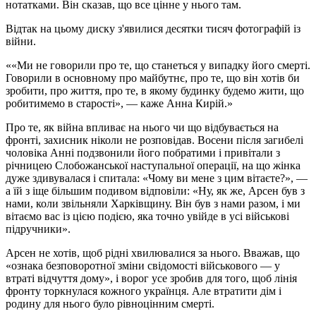
нотатками. Він сказав, що все цінне у нього там.
Відтак на цьому диску з'явилися десятки тисяч фотографій із
війни.
«Ми не говорили про те, що станеться у випадку його смерті.
Говорили в основному про майбутнє, про те, що він хотів би
зробити, про життя, про те, в якому будинку будемо жити, що
робитимемо в старості», — каже Анна Кирій.
Про те, як війна впливає на нього чи що відбувається на
фронті, захисник ніколи не розповідав. Восени після загибелі
чоловіка Анні подзвонили його побратими і привітали з
річницею Слобожанської наступальної операції, на що жінка
дуже здивувалася і спитала: «Чому ви мене з цим вітаєте?», —
а їй з іще більшим подивом відповіли: «Ну, як же, Арсен був з
нами, коли звільняли Харківщину. Він був з нами разом, і ми
вітаємо вас із цією подією, яка точно увійде в усі військові
підручники».
Арсен не хотів, щоб рідні хвилювалися за нього. Вважав, що
«ознака безповоротної зміни свідомості військового — у
втраті відчуття дому», і ворог усе зробив для того, щоб лінія
фронту торкнулася кожного українця. Але втратити дім і
родину для нього було рівноцінним смерті.