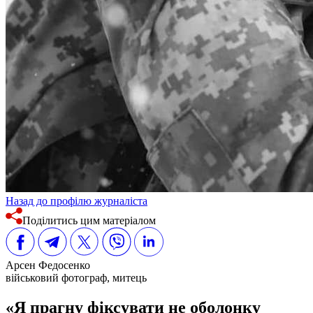
Назад до профілю журналіста
Поділитись цим матеріалом
Арсен Федосенко
військовий фотограф, митець
«Я прагну фіксувати не оболонку