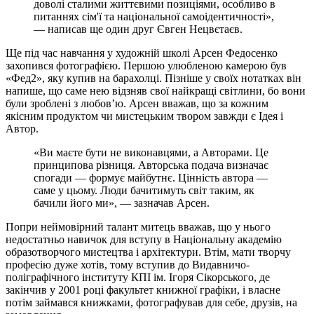
доволі сталими життєвими позиціями, особливо в
питаннях сім'ї та національної самоідентичності»,
— написав ще один друг Євген Нецвєтаєв.
Ще під час навчання у художній школі Арсен Федосенко
захопився фотографією. Першою улюбленою камерою був
«Фед2», яку купив на барахолці. Пізніше у своїх нотатках він
напише, що саме нею відзняв свої найкращі світлини, бо вони
були зроблені з любов’ю. Арсен вважав, що за кожним
якісним продуктом чи мистецьким твором завжди є Ідея і
Автор.
«Ви маєте бути не виконавцями, а Авторами. Це
принципова різниця. Авторська подача визначає
спогади — формує майбутнє. Цінність автора —
саме у цьому. Люди бачитимуть світ таким, як
бачили його ми», — зазначав Арсен.
Попри неймовірний талант митець вважав, що у нього
недостатньо навичок для вступу в Національну академію
образотворчого мистецтва і архітектури. Втім, мати творчу
професію дуже хотів, тому вступив до Видавничо-
поліграфічного інституту КПІ ім. Ігоря Сікорського, де
закінчив у 2001 році факультет книжної графіки, і власне
потім займався книжками, фотографував для себе, друзів, на