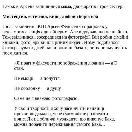
Також в Арсена залишилися мама, двоє братів і троє сестер.
Мистецтво, естетика, вино, любов і боротьба
Після закінчення КПІ Арсен Федосенко працював у
рекламних агенціях дизайнером. Але відчував, що це не його.
Тож звільнився і зосередився на фотографії. Він робив сімейні
книжки, фото, архіви для різних людей. Йому подобалося
фотографувати дітей, коли вони не бачать, чи їх не змушують
посміхатися.
«Я прагну фіксувати не зображення людини — а її
стан.
Не емоції — а почуття.
Не оболонку — а душу.
Саме це я вважаю фотографією.
У своїй творчості я хочу засвідчити найвищі
прояви людського, через мимолітне розгледіти
вічне. Як на обличчі музиканта, що виконує Баха,
можна побачити переживання самого Баха…