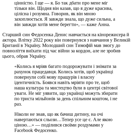
цінністю. І ще — я. Бо так дбати про мене міг
тільки він. Щодня він казав, що я дуже красива,
цілісна і розумна. Говорив, як він мною
захоплюється. Я завжди знала, що дуже сильна, а
він завжди хотів мене берегти», — каже Анна.
Старший син Федосенка Денис навчається на кінорежисера й
актора. Влітку 2022 року він повернувся з навчання у Великій
Британії в Україну. Молодший син Тимофій мав змогу до
повноліття виїхати під час війни за кордон, але не зробив
цього, обрав Україну.
«Колись я мріяв багато подорожувати і знімати за
рахунок працедавця. Колись хотів, щоб українці
повернули собі мову пращурів і власну
ідентичність. Боявся навіть мріяти про те, щоб
наша культура та мистецтво були в центрі світової
уваги. Не міг уявити, що українці можуть збирати
по триста мільйонів за день спільним коштом, і не
раз.
Ніколи не знав, що як бачиш дитину, на очі
навертаються сльози…Тепер усе це є. Але якою
ціною…» — поділився своїми роздумами у
Facebook Федосенко.