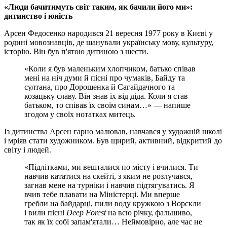
«Люди бачитимуть світ таким, як бачили його ми»:
дитинство і юність
Арсен Федосенко народився 21 вересня 1977 року в Києві у
родині мовознавців, де шанували українську мову, культуру,
історію. Він був п'ятою дитиною з шести.
«Коли я був маленьким хлопчиком, батько співав
мені на ніч думи й пісні про чумаків, Байду та
султана, про Дорошенка й Сагайдачного та
козацьку славу. Він знав їх від діда. Коли я став
батьком, то співав їх своїм синам…» — напише
згодом у своїх нотатках митець.
Із дитинства Арсен гарно малював, навчався у художній школі
і мріяв стати художником. Був щирий, активний, відкритий до
світу і людей.
«Підлітками, ми вешталися по місту і вчилися. Ти
навчив кататися на скейті, з яким не розлучався,
загнав мене на турніки і навчив підтягуватись. Я
вчив тебе плавати на Міністерці. Ми вперше
гребли на байдарці, пили воду кружкою з Ворскли
і вили пісні
Deep Forest
на всю річку, фальшиво,
так як їх собі запам'ятали… Неймовірно, але час не