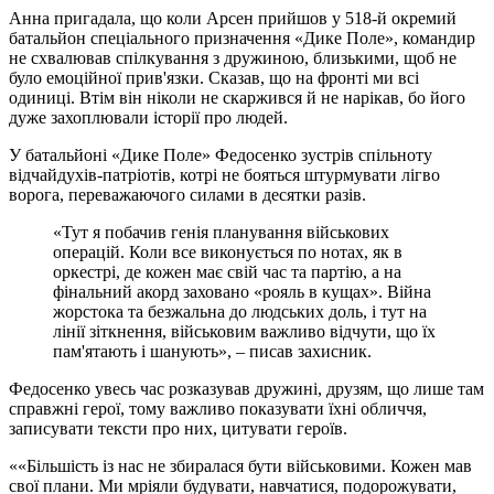
Анна пригадала, що коли Арсен прийшов у 518-й окремий
батальйон спеціального призначення «Дике Поле», командир
не схвалював спілкування з дружиною, близькими, щоб не
було емоційної прив'язки. Сказав, що на фронті ми всі
одиниці. Втім він ніколи не скаржився й не нарікав, бо його
дуже захоплювали історії про людей.
У батальйоні «Дике Поле» Федосенко зустрів спільноту
відчайдухів-патріотів, котрі не бояться штурмувати лігво
ворога, переважаючого силами в десятки разів.
«Тут я побачив генія планування військових
операцій. Коли все виконується по нотах, як в
оркестрі, де кожен має свій час та партію, а на
фінальний акорд заховано «рояль в кущах». Війна
жорстока та безжальна до людських доль, і тут на
лінії зіткнення, військовим важливо відчути, що їх
пам'ятають і шанують», – писав захисник.
Федосенко увесь час розказував дружині, друзям, що лише там
справжні герої, тому важливо показувати їхні обличчя,
записувати тексти про них, цитувати героїв.
«Більшість із нас не збиралася бути військовими. Кожен мав
свої плани. Ми мріяли будувати, навчатися, подорожувати,