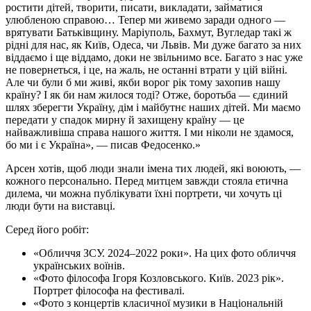
ростити дітей, творити, писати, викладати, займатися
улюбленою справою… Тепер ми живемо заради одного —
врятувати Батьківщину. Маріуполь, Бахмут, Вугледар такі ж
рідні для нас, як Київ, Одеса, чи Львів. Ми дуже багато за них
віддаємо і ще віддамо, доки не звільнимо все. Багато з нас уже
не повернеться, і це, на жаль, не останні втрати у цій війні.
Але чи були б ми живі, якби ворог рік тому захопив нашу
країну? І як би нам жилося тоді? Отже, боротьба — єдиний
шлях зберегти Україну, дім і майбутнє наших дітей. Ми маємо
передати у спадок мирну й захищену країну — це
найважливіша справа нашого життя. І ми ніколи не здамося,
бо ми і є Україна», — писав Федосенко.
Арсен хотів, щоб люди знали імена тих людей, які воюють, —
кожного персонально. Перед митцем завжди стояла етична
дилема, чи можна публікувати їхні портрети, чи хочуть ці
люди бути на виставці.
Серед його робіт:
«Обличчя ЗСУ. 2024–2022 роки». На цих фото обличчя
українських воїнів.
«Фото філософа Ігоря Козловського. Київ. 2023 рік».
Портрет філософа на фестивалі.
«Фото з концертів класичної музики в Національній