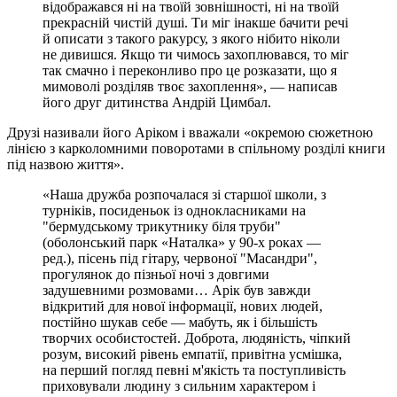
відображався ні на твоїй зовнішності, ні на твоїй
прекрасній чистій душі. Ти міг інакше бачити речі
й описати з такого ракурсу, з якого нібито ніколи
не дивишся. Якщо ти чимось захоплювався, то міг
так смачно і переконливо про це розказати, що я
мимоволі розділяв твоє захоплення», — написав
його друг дитинства Андрій Цимбал.
Друзі називали його Аріком і вважали «окремою сюжетною
лінією з карколомними поворотами в спільному розділі книги
під назвою життя».
«Наша дружба розпочалася зі старшої школи, з
турніків, посиденьок із однокласниками на
"бермудському трикутнику біля труби"
(оболонський парк «Наталка» у 90-х роках —
ред.), пісень під гітару, червоної "Масандри",
прогулянок до пізньої ночі з довгими
задушевними розмовами… Арік був завжди
відкритий для нової інформації, нових людей,
постійно шукав себе — мабуть, як і більшість
творчих особистостей. Доброта, людяність, чіпкий
розум, високий рівень емпатії, привітна усмішка,
на перший погляд певні м'якість та поступливість
приховували людину з сильним характером і