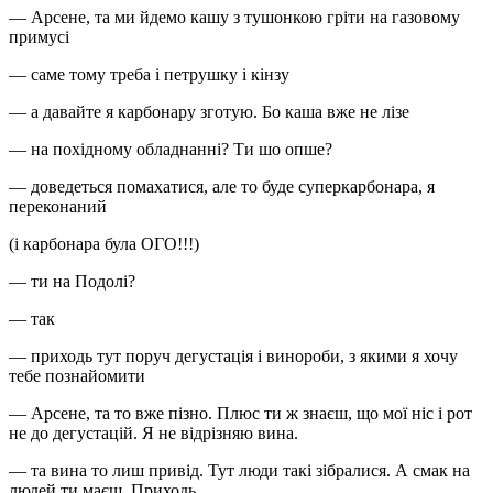
— Арсене, та ми йдемо кашу з тушонкою гріти на газовому
примусі
— саме тому треба і петрушку і кінзу
— а давайте я карбонару зготую. Бо каша вже не лізе
— на похідному обладнанні? Ти шо опше?
— доведеться помахатися, але то буде суперкарбонара, я
переконаний
(і карбонара була ОГО!!!)
— ти на Подолі?
— так
— приходь тут поруч дегустація і винороби, з якими я хочу
тебе познайомити
— Арсене, та то вже пізно. Плюс ти ж знаєш, що мої ніс і рот
не до дегустацій. Я не відрізняю вина.
— та вина то лиш привід. Тут люди такі зібралися. А смак на
людей ти маєш. Приходь.