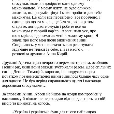
стосунки, коли ви довіряєте одне одному
максимально. У моєму житті не було ближчої
людини, яка розуміє, цінує і може зробити для тебе
максимум. Це коли все перевірено, все побачено, і
єдине про що ти мрієш, це бачити, як ви разом
старієте, доглядаєте онуків і робите все на
максимум у творчій кар'єрі. Арсен знав усе, про
що я мріяла, і допомагав мені в кожному кроці. Я
знала про його мрії після закінчення війни.
Сподіваюсь, у мене вистачить сил реалізувати
задумане не тільки за себе, а й за нього», —
розповіла дружина Анна Кирій.
Дружині Арсена зараз непросто переживати свята, особливо
Новий рік, який вони завжди зустрічали разом. Двоє спільних
синів, Денис і Тимофій, виросли, і в подружжя перед
початком повномасштабної війни з'явилося більше часу одне
для одного. Це був період справжнього щастя і насолоди
дорослими стосунками…
За словами Анни, Арсен не йшов на жодні компроміси у
важливому й ніколи не перекладав відповідальність за свій
вибір та цінності на когось.
«Україна і українське були для нього найвищою