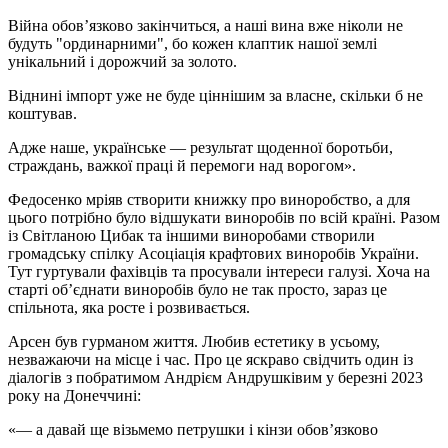
Війна обов’язково закінчиться, а наші вина вже ніколи не
будуть "ординарними", бо кожен клаптик нашої землі
унікальний і дорожчий за золото.
Віднині імпорт уже не буде ціннішим за власне, скільки б не
коштував.
Адже наше, українське — результат щоденної боротьби,
страждань, важкої праці й перемоги над ворогом».
Федосенко мріяв створити книжку про виноробство, а для
цього потрібно було відшукати виноробів по всій країні. Разом
із Світланою Цибак та іншими виноробами створили
громадську спілку Асоціація крафтових виноробів України.
Тут гуртували фахівців та просували інтереси галузі. Хоча на
старті об’єднати виноробів було не так просто, зараз це
спільнота, яка росте і розвивається.
Арсен був гурманом життя. Любив естетику в усьому,
незважаючи на місце і час. Про це яскраво свідчить один із
діалогів з побратимом Андрієм Андрушківим у березні 2023
року на Донеччині:
«— а давай ще візьмемо петрушки і кінзи обовʼязково