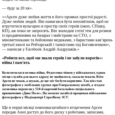
— буду за 20 хв».
«Арсен дуже любив життя в його проявах простої радості.
Дуже любив людей. Він намагався бути непомітним, щоб не
втрутитися вульгарно в простір своїх героїв (окоп, СПшку,
КП), аж поки не запросять. Він знаходив сотні тем для розмов
із продавчинями на базарах і майстрами на СТО, з
мінометниками та бойовими медиками, з баристами кав’ярень
третьої хвилі на Рейтарській і танкістами під Богоявленкою»,
— написав у Facebook Андрій Андрушків.
«Робити все, щоб ми знали героїв і не забули ворогів»:
війна і пам'ять
Коли почалася велика війна, Федосенко пішов у військкомат, однак
місця служби для нього одразу не знайшлося, сказали чекати. Втім
Арсен не чекав, а шукав, де ще міг би бути корисним. Так він став
фотографом у мобільних групах при Генеральному штабі, а згодом
захисника перевели у 518-й окремий батальйон спеціального
призначення «Дике Поле». На момент загибелі працював військовим
фотографом у Медіацентрі СтратКому ЗСУ.
Ще в перші місяці повномасштабного вторгнення Арсен
передав Анні доступ до його диску з роботами, записами,