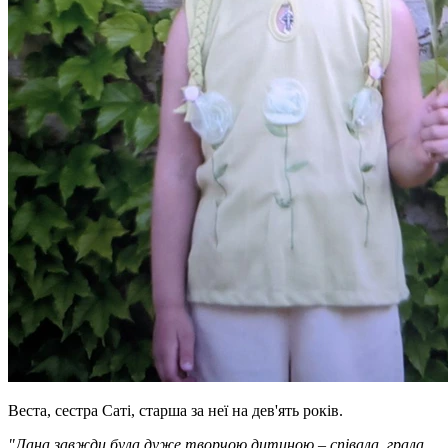
Веста, сестра Саті, старша за неї на дев'ять років.
"Лана завжди була дуже творчою дитиною – співала, грала