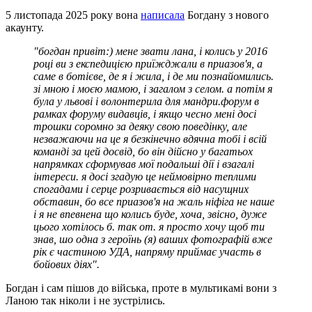
5 листопада 2025 року вона
написала
Богдану з нового
акаунту.
"богдан привіт:) мене звати лана, і колись у 2016
році ви з експедицією приїжджали в приазов'я, а
саме в ботієве, де я і жила, і де ми познайомились.
зі мною і моєю мамою, і загалом з селом. а потім я
була у львові і волонтерила для мандри.форум в
рамках форуму видавців, і якщо чесно мені досі
трошки соромно за деяку свою поведінку, але
незважаючи на це я безкінечно вдячна тобі і всій
команді за цей досвід, бо він дійсно у багатьох
напрямках сформував мої подальші дії і взагалі
інтереси. я досі згадую це неймовірно теплими
спогадами і серце розривається від насущних
обставин, бо все приазов'я на жаль ніфіга не наше
і я не впевнена що колись буде, хоча, звісно, дуже
цього хотілось б. так от. я просто хочу щоб ти
знав, шо одна з героїнь (я) ваших фотографій вже
рік є частиною УДА, напряму приймає участь в
бойових діях".
Богдан і сам пішов до війська, проте в мультикамі вони з
Ланою так ніколи і не зустрілись.