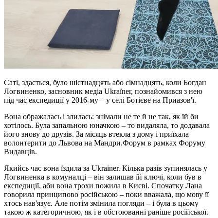
Саті, здається, було шістнадцять або сімнадцять, коли Богдан
Логвиненко, засновник медіа Ukraїner, познайомився з нею
під час експедиції у 2016-му – у селі Ботієве на Приазов'ї.
Вона ображалась і злилась: знімали не те й не так, як їй би
хотілось. Була запальною юначкою – то видаляла, то додавала
його знову до друзів. За місяць втекла з дому і приїхала
волонтерити до Львова на Мандри.Форум в рамках Форуму
Видавців.
Якийсь час вона їздила за Ukrainer. Кілька разів зупинялась у
Логвиненка в комуналці – він залишав їй ключі, коли був в
експедиції, аби вона трохи пожила в Києві. Спочатку Лана
говорила принципово російською – поки вважала, що мову її
хтось нав'язує. Але потім змінила погляди – і була в цьому
такою ж категоричною, як і в обстоюванні раніше російської.