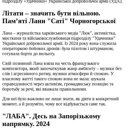
підрозділу «Удачники» Української добровольчої армії (УДА).
Літати – значить бути вільною.
Пам’яті Лани "Саті" Чорногорської
Лана – журналістка харківського медіа "Люк", активістка,
мисткиня та військовослужбовиця підрозділу "Удачники"
Української добровольчої армії. Із 2024 року вона служила
операторкою бойових дронів: була пілотом і штурманом,
готувала борти до вильоту.
Свій позивний Лана взяла на честь французького
композитора, який започаткував жанр амбієнту – музики без
слів і агресивного ритму, музики атмосфери й спокою. У
власному житті такого спокою вона не мала: шукала
справедливості через активізм, громадянську позицію та
боротьбу за речі, які вважала правильними.
Для неї було важливо не лише знати, як діяти в конкретний
момент, а й розуміти, чому все відбувається саме так.
"ЛАБА". Десь на Запорізькому
напрямку. 2024