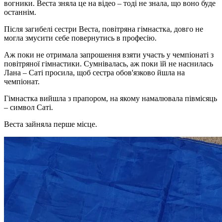
вогники. Веста зняла це на відео – тоді не знала, що воно буде
останнім.
Після загибелі сестри Веста, повітряна гімнастка, довго не
могла змусити себе повернутись в професію.
Аж поки не отримала запрошення взяти участь у чемпіонаті з
повітряної гімнастики. Сумнівалась, аж поки їй не наснилась
Лана – Саті просила, щоб сестра обов'язково йшла на
чемпіонат.
Гімнастка вийшла з прапором, на якому намалювала півмісяць
– символ Саті.
Веста зайняла перше місце.