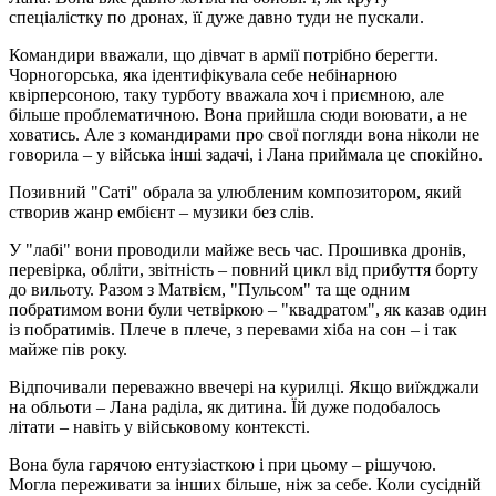
спеціалістку по дронах, її дуже давно туди не пускали.
Командири вважали, що дівчат в армії потрібно берегти.
Чорногорська, яка ідентифікувала себе небінарною
квірперсоною, таку турботу вважала хоч і приємною, але
більше проблематичною. Вона прийшла сюди воювати, а не
ховатись. Але з командирами про свої погляди вона ніколи не
говорила – у війська інші задачі, і Лана приймала це спокійно.
Позивний "Саті" обрала за улюбленим композитором, який
створив жанр ембієнт – музики без слів.
У "лабі" вони проводили майже весь час. Прошивка дронів,
перевірка, обліти, звітність – повний цикл від прибуття борту
до вильоту. Разом з Матвієм, "Пульсом" та ще одним
побратимом вони були четвіркою – "квадратом", як казав один
із побратимів. Плече в плече, з перевами хіба на сон – і так
майже пів року.
Відпочивали переважно ввечері на курилці. Якщо виїжджали
на обльоти – Лана раділа, як дитина. Їй дуже подобалось
літати – навіть у військовому контексті.
Вона була гарячою ентузіасткою і при цьому – рішучою.
Могла переживати за інших більше, ніж за себе. Коли сусідній