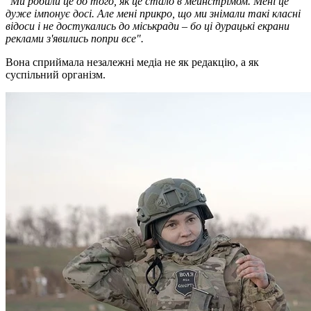
"Ми робили це до того, як це стало в мейнстрімом. Мені це
дуже імпонує досі. Але мені прикро, що ми знімали такі класні
відоси і не достукались до міськради – бо ці дурацькі екрани
реклами з'явились попри все".
Вона сприймала незалежні медіа не як редакцію, а як
суспільний організм.