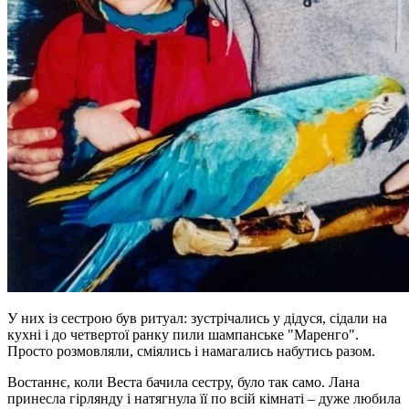
У них із сестрою був ритуал: зустрічались у дідуся, сідали на
кухні і до четвертої ранку пили шампанське "Маренго".
Просто розмовляли, сміялись і намагались набутись разом.
Востаннє, коли Веста бачила сестру, було так само. Лана
принесла гірлянду і натягнула її по всій кімнаті – дуже любила