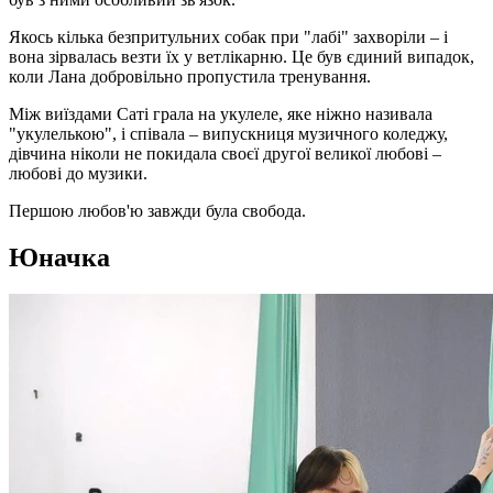
Якось кілька безпритульних собак при "лабі" захворіли – і
вона зірвалась везти їх у ветлікарню. Це був єдиний випадок,
коли Лана добровільно пропустила тренування.
Між виїздами Саті грала на укулеле, яке ніжно називала
"укулелькою", і співала – випускниця музичного коледжу,
дівчина ніколи не покидала своєї другої великої любові –
любові до музики.
Першою любов'ю завжди була свобода.
Юначка