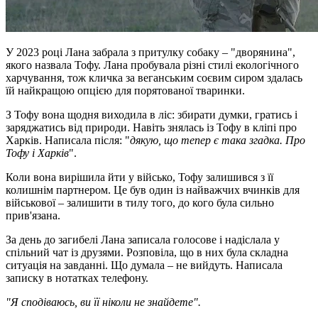
У 2023 році Лана забрала з притулку собаку – "дворянина",
якого назвала Тофу. Лана пробувала різні стилі екологічного
харчування, тож кличка за веганським соєвим сиром здалась
їй найкращою опцією для порятованої тваринки.
З Тофу вона щодня виходила в ліс: збирати думки, гратись і
заряджатись від природи. Навіть знялась із Тофу в кліпі про
Харків. Написала після: "
дякую, що тепер є така згадка. Про
Тофу і Харків
".
Коли вона вирішила йти у військо, Тофу залишився з її
колишнім партнером. Це був один із найважчих вчинків для
військової – залишити в тилу того, до кого була сильно
прив'язана.
За день до загибелі Лана записала голосове і надіслала у
спільний чат із друзями. Розповіла, що в них була складна
ситуація на завданні. Що думала – не вийдуть. Написала
записку в нотатках телефону.
"Я сподіваюсь, ви її ніколи не знайдете".