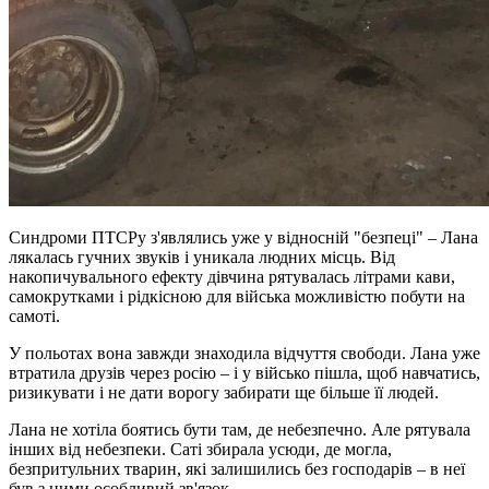
Синдроми ПТСРу з'являлись уже у відносній "безпеці" – Лана
лякалась гучних звуків і уникала людних місць. Від
накопичувального ефекту дівчина рятувалась літрами кави,
самокрутками і рідкісною для війська можливістю побути на
самоті.
У польотах вона завжди знаходила відчуття свободи. Лана уже
втратила друзів через росію – і у військо пішла, щоб навчатись,
ризикувати і не дати ворогу забирати ще більше її людей.
Лана не хотіла боятись бути там, де небезпечно. Але рятувала
інших від небезпеки. Саті збирала усюди, де могла,
безпритульних тварин, які залишились без господарів – в неї
був з ними особливий зв'язок.