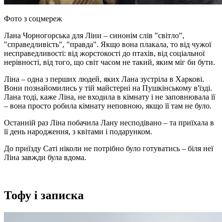
Фото з соцмереж
Лана Чорногорська для Ліни – синонім слів "світло",
"справедливість", "правда". Якщо вона плакала, то від чужої
несправедливості: від жорстокості до птахів, від соціальної
нерівності, від того, що світ часом не такий, яким міг би бути.
Ліна – одна з перших людей, яких Лана зустріла в Харкові.
Вони познайомились у тій майстерні на Пушкінському в'їзді.
Лана тоді, каже Ліна, не входила в кімнату і не заповнювала її
– вона просто робила кімнату неповною, якщо її там не було.
Останній раз Ліна побачила Лану несподівано – та приїхала в
її день народження, з квітами і подарунком.
До приїзду Саті ніколи не потрібно було готуватись – біля неї
Ліна завжди була вдома.
Тофу і записка