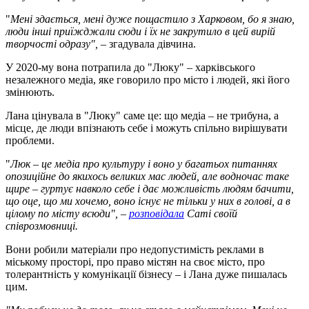
"
Мені здається, мені дуже пощастило з Харковом, бо я знаю,
люди інші приїжджали сюди і їх не закрутило в цей вирій
творчості одразу", –
згадувала дівчина.
У 2020-му вона потрапила до "Люку" – харківського
незалежного медіа, яке говорило про місто і людей, які його
змінюють.
Лана цінувала в "Люку" саме це: що медіа – не трибуна, а
місце, де люди впізнають себе і можуть спільно вирішувати
проблеми.
"
Люк – це медіа про культуру і воно у багатьох питаннях
опозиційне до якихось великих мас людей, але водночас таке
щире – гуртує навколо себе і дає можливість людям бачити,
що оце, що ми хочемо, воно існує не тільки у них в голові, а в
цілому по місту всюди", –
розповідала
Саті своїй
співрозмовниці.
Вони робили матеріали про недопустимість реклами в
міському просторі, про право містян на своє місто, про
толерантність у комунікації бізнесу – і Лана дуже пишалась
цим.