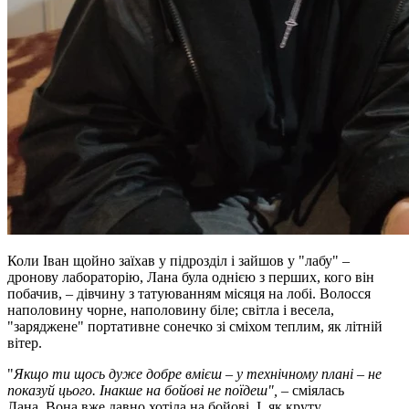
Коли Іван щойно заїхав у підрозділ і зайшов у "лабу" –
дронову лабораторію, Лана була однією з перших, кого він
побачив, – дівчину з татуюванням місяця на лобі. Волосся
наполовину чорне, наполовину біле; світла і весела,
"заряджене" портативне сонечко зі сміхом теплим, як літній
вітер.
"
Якщо ти щось дуже добре вмієш – у технічному плані – не
показуй цього. Інакше на бойові не поїдеш",
– сміялась
Лана. Вона вже давно хотіла на бойові. І, як круту