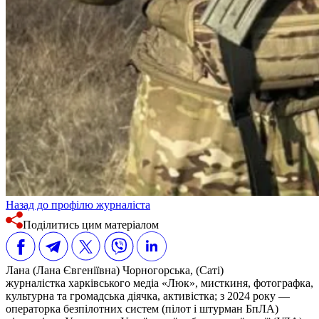
Назад до профілю журналіста
Поділитись цим матеріалом
Лана (Лана Євгеніївна) Чорногорська, (Саті)
журналістка харківського медіа «Люк», мисткиня, фотографка,
культурна та громадська діячка, активістка; з 2024 року —
операторка безпілотних систем (пілот і штурман БпЛА)