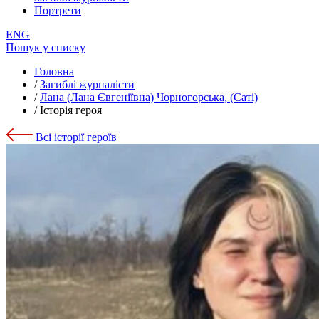
Портрети
ENG
Пошук у списку
Головна
/
Загиблі журналісти
/
Лана (Лана Євгеніївна) Чорногорська, (Саті)
/
Історія героя
Всі історії героїв