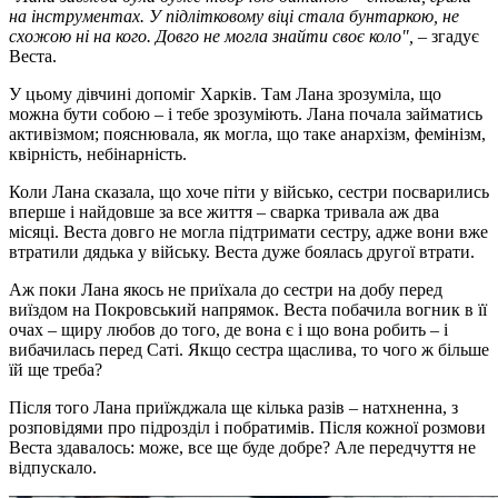
на інструментах. У підлітковому віці стала бунтаркою, не
схожою ні на кого. Довго не могла знайти своє коло",
– згадує
Веста.
У цьому дівчині допоміг Харків. Там Лана зрозуміла, що
можна бути собою – і тебе зрозуміють. Лана почала займатись
активізмом; пояснювала, як могла, що таке анархізм, фемінізм,
квірність, небінарність.
Коли Лана сказала, що хоче піти у військо, сестри посварились
вперше і найдовше за все життя – сварка тривала аж два
місяці. Веста довго не могла підтримати сестру, адже вони вже
втратили дядька у війську. Веста дуже боялась другої втрати.
Аж поки Лана якось не приїхала до сестри на добу перед
виїздом на Покровський напрямок. Веста побачила вогник в її
очах – щиру любов до того, де вона є і що вона робить – і
вибачилась перед Саті. Якщо сестра щаслива, то чого ж більше
їй ще треба?
Після того Лана приїжджала ще кілька разів – натхненна, з
розповідями про підрозділ і побратимів. Після кожної розмови
Веста здавалось: може, все ще буде добре? Але передчуття не
відпускало.