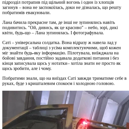
підрозділ потрапив під щільний вогонь і один із хлопців
загинув – вона не заспокоїлась, доки не дізналась, що решту
побратимів евакуювали.
Лана бачила прекрасне там, де інші не зупинялись навіть
подивитись. "Ой, дивись, як це красиво" – небо, зорі, дикі
квіти, будь-що – Лана зупинялась. І фотографувала.
Саті – універсальна солдатка. Вона відразу ж навела лад у
документації – таблиці з усіма комплектуючими, щоб кожен
міг знайти будь-яку інформацію. Пілотувала, виїжджала на
бойові завдання, постійно задавала додаткові питання і без
кінця записувала щось у нотатки– хотіла знати не просто як
щось зробити, але і чому.
Побратими знали, що на виїздах Саті завжди триматиме себе в
руках, буде з кришталевим спокоєм і холодною головою.