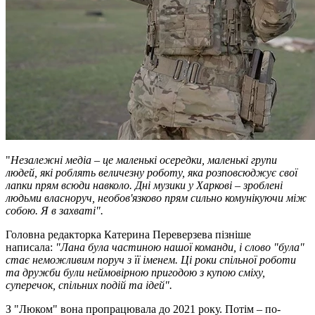
"
Незалежні медіа – це маленькі осередки, маленькі групи
людей, які роблять величезну роботу, яка розповсюджує свої
лапки прям всюди навколо. Дні музики у Харкові – зроблені
людьми власноруч, необов'язково прям сильно комунікуючи між
собою. Я в захваті".
Головна редакторка Катерина Переверзева пізніше
написала:
"Лана була частиною нашої команди, і слово "була"
стає неможливим поруч з її іменем. Ці роки спільної роботи
та дружби були неймовірною пригодою з купою сміху,
суперечок, спільних подій та ідей".
З "Люком" вона пропрацювала до 2021 року. Потім – по-