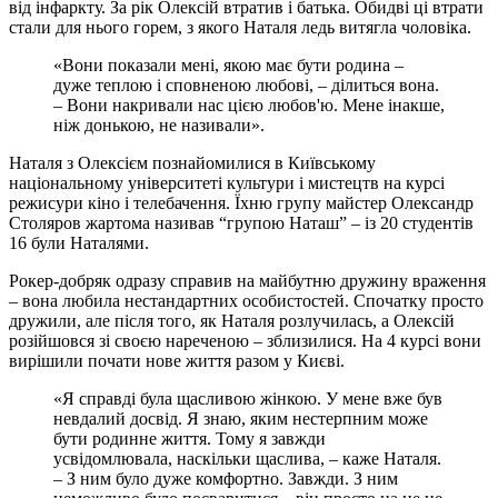
від інфаркту. За рік Олексій втратив і батька. Обидві ці втрати
стали для нього горем, з якого Наталя ледь витягла чоловіка.
«Вони показали мені, якою має бути родина –
дуже теплою і сповненою любові, – ділиться вона.
– Вони накривали нас цією любов'ю. Мене інакше,
ніж донькою, не називали».
Наталя з Олексієм познайомилися в Київському
національному університеті культури і мистецтв на курсі
режисури кіно і телебачення. Їхню групу майстер Олександр
Столяров жартома називав “групою Наташ” – із 20 студентів
16 були Наталями.
Рокер-добряк одразу справив на майбутню дружину враження
– вона любила нестандартних особистостей. Спочатку просто
дружили, але після того, як Наталя розлучилась, а Олексій
розійшовся зі своєю нареченою – зблизилися. На 4 курсі вони
вирішили почати нове життя разом у Києві.
«Я справді була щасливою жінкою. У мене вже був
невдалий досвід. Я знаю, яким нестерпним може
бути родинне життя. Тому я завжди
усвідомлювала, наскільки щаслива, – каже Наталя.
– З ним було дуже комфортно. Завжди. З ним