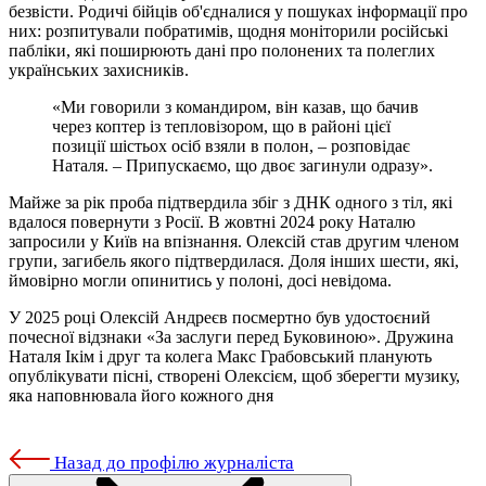
безвісти. Родичі бійців об'єдналися у пошуках інформації про
них: розпитували побратимів, щодня моніторили російські
пабліки, які поширюють дані про полонених та полеглих
українських захисників.
«Ми говорили з командиром, він казав, що бачив
через коптер із тепловізором, що в районі цієї
позиції шістьох осіб взяли в полон, – розповідає
Наталя. – Припускаємо, що двоє загинули одразу».
Майже за рік проба підтвердила збіг з ДНК одного з тіл, які
вдалося повернути з Росії. В жовтні 2024 року Наталю
запросили у Київ на впізнання. Олексій став другим членом
групи, загибель якого підтвердилася. Доля інших шести, які,
ймовірно могли опинитись у полоні, досі невідома.
У 2025 році Олексій Андреєв посмертно був удостоєний
почесної відзнаки «За заслуги перед Буковиною». Дружина
Наталя Ікім і друг та колега Макс Грабовський планують
опублікувати пісні, створені Олексієм, щоб зберегти музику,
яка наповнювала його кожного дня
Назад до профілю журналіста