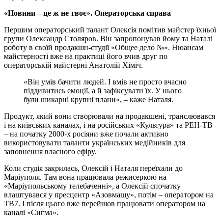
«Новини – це ж не твоє
»
. Операторська справа
Першим операторський талант Олексія помітив майстер їхньої
групи Олександр Столяров. Він запропонував йому та Наталі
роботу в своїй продакшн-студії «Общее дело №». Нюансам
майстерності вже на практиці його вчив друг по
операторській майстерні Анатолій Хіміч.
«Він умів бачити людей. І вмів не просто вчасно
піддивитись емоції, а й зафіксувати їх. У нього
були шикарні крупні плани», – каже Наталя.
Продукт, який вони створювали на продакшені, транслювався
і на київських каналах, і на російських «Культура» та РЕН-ТВ
– на початку 2000-х росіяни вже почали активно
використовувати таланти українських медійників для
заповнення власного ефіру.
Коли студія закрилась, Олексій і Наталя переїхали до
Маріуполя. Там вона працювала режисеркою на
«Маріупольському телебаченні», а Олексій спочатку
влаштувався у пресцентр «Азовмашу», потім – оператором на
ТВ7. І після цього вже перейшов працювати оператором на
каналі «Сигма».