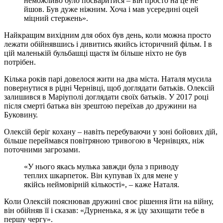
неможливо було посваритися – він просто на це не
йшов. Був дуже ніжним. Хоча і мав усередині оцей
міцний стержень».
Найкращим вихідним для обох був день, коли можна просто
лежати обійнявшись і дивитись якийсь історичний фільм. І в
цій маленькій бульбашці щастя їм більше ніхто не був
потрібен.
Кілька років парі довелося жити на два міста. Наталя мусила
повернутися в рідні Чернівці, щоб доглядати батьків. Олексій
залишився в Маріуполі доглядати своїх батьків. У 2017 році
після смерті батька він зрештою переїхав до дружини на
Буковину.
Олексій беріг кохану – навіть перебуваючи у зоні бойових дій,
більше переймався повітряною тривогою в Чернівцях, ніж
поточними загрозами.
«У нього якась мулька завжди була з приводу
теплих шкарпеток. Він купував їх для мене у
якійсь неймовірній кількості», – каже Наталя.
Коли Олексій пояснював дружині своє рішення йти на війну,
він обійняв її і сказав: «Дурненька, я ж іду захищати тебе в
першу чергу».