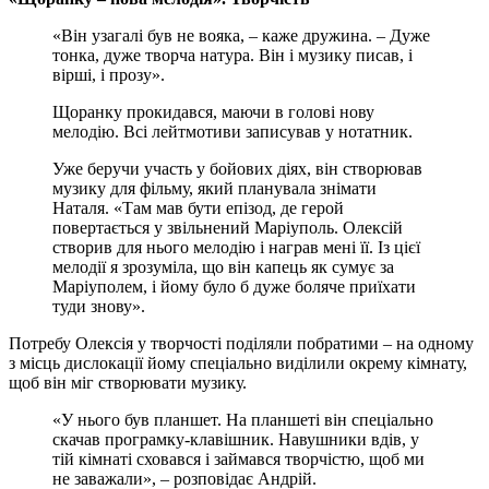
«Він узагалі був не вояка, – каже дружина. – Дуже
тонка, дуже творча натура. Він і музику писав, і
вірші, і прозу».
Щоранку прокидався, маючи в голові нову
мелодію. Всі лейтмотиви записував у нотатник.
Уже беручи участь у бойових діях, він створював
музику для фільму, який планувала знімати
Наталя. «Там мав бути епізод, де герой
повертається у звільнений Маріуполь. Олексій
створив для нього мелодію і награв мені її. Із цієї
мелодії я зрозуміла, що він капець як сумує за
Маріуполем, і йому було б дуже боляче приїхати
туди знову».
Потребу Олексія у творчості поділяли побратими – на одному
з місць дислокації йому спеціально виділили окрему кімнату,
щоб він міг створювати музику.
«У нього був планшет. На планшеті він спеціально
скачав програмку-клавішник. Навушники вдів, у
тій кімнаті сховався і займався творчістю, щоб ми
не заважали», – розповідає Андрій.