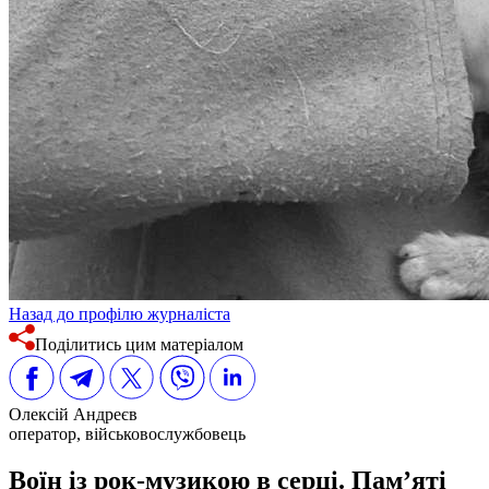
Назад до профілю журналіста
Поділитись цим матеріалом
Олексій Андреєв
оператор, військовослужбовець
Воїн із рок-музикою в серці. Пам’яті