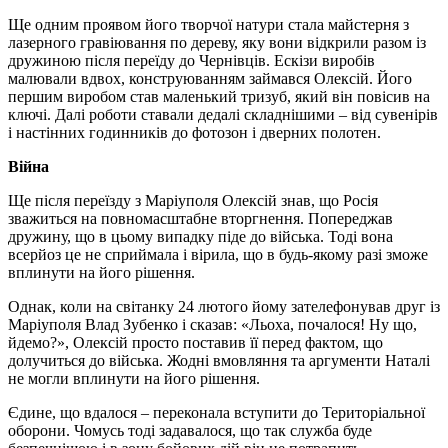
Ще одним проявом його творчої натури стала майстерня з
лазерного гравіювання по дереву, яку вони відкрили разом із
дружиною після переїду до Чернівців. Ескізи виробів
малювали вдвох, конструюванням займався Олексій. Його
першим виробом став маленький тризуб, який він повісив на
ключі. Далі роботи ставали дедалі складнішими – від сувенірів
і настінних годинників до фотозон і дверних полотен.
Війна
Ще після переїзду з Маріуполя Олексій знав, що Росія
зважиться на повномасштабне вторгнення. Попереджав
дружину, що в цьому випадку піде до війська. Тоді вона
всерйоз це не сприймала і вірила, що в будь-якому разі зможе
вплинути на його рішення.
Однак, коли на світанку 24 лютого йому зателефонував друг із
Маріуполя Влад Зубенко і сказав: «Льоха, почалося! Ну що,
йдемо?», Олексій просто поставив її перед фактом, що
долучиться до війська. Жодні вмовляння та аргументи Наталі
не могли вплинути на його рішення.
Єдине, що вдалося – переконала вступити до Територіальної
оборони. Чомусь тоді задавалося, що так служба буде