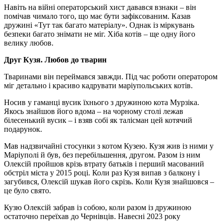
Навіть на війні операторський хист давався взнаки – він
помічав чимало того, що має бути зафіксованим. Казав
дружині «Тут так багато матеріалу». Однак із міркувань
безпеки багато знімати не міг. Хіба котів – ще одну його
велику любов.
Друг Кузя. Любов до тварин
Тваринами він переймався завжди. Під час роботи оператором
міг детально і красиво кадрувати маріупольських котів.
Носив у гаманці вусик їхнього з дружиною кота Мурзіка.
Якось знайшов його вдома – на чорному столі лежав
білесенький вусик – і взяв собі як талісман цей котячий
подарунок.
Мав надзвичайні стосунки з котом Кузею. Кузя жив із ними у
Маріуполі й був, без перебільшення, другом. Разом із ним
Олексій пройшов крізь втрату батьків і перший масований
обстріл міста у 2015 році. Коли раз Кузя випав з балкону і
загубився, Олексій шукав його скрізь. Коли Кузя знайшовся –
це було свято.
Кузю Олексій забрав із собою, коли разом із дружиною
остаточно переїхав до Чернівців. Навесні 2023 року