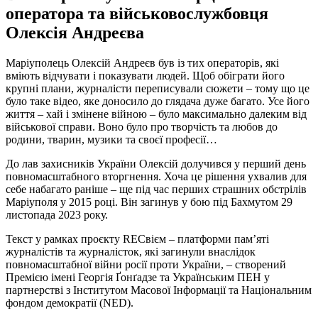
оператора та військовослужбовця
Олексія Андреєва
Маріуполець Олексій Андреєв був із тих операторів, які
вміють відчувати і показувати людей. Щоб обіграти його
крупні плани, журналісти переписували сюжети – тому що це
було таке відео, яке доносило до глядача дуже багато. Усе його
життя – хай і змінене війною – було максимально далеким від
військової справи. Воно було про творчість та любов до
родини, тварин, музики та своєї професії…
До лав захисників України Олексій долучився у перший день
повномасштабного вторгнення. Хоча це рішення ухвалив для
себе набагато раніше – ще під час перших страшних обстрілів
Маріуполя у 2015 році. Він загинув у бою під Бахмутом 29
листопада 2023 року.
Текст у рамках проєкту RECвієм – платформи пам’яті
журналістів та журналісток, які загинули внаслідок
повномасштабної війни росії проти України, – створений
Премією імені Георгія Ґонґадзе та Українським ПЕН у
партнерстві з Інститутом Масової Інформації та Національним
фондом демократії (NED).