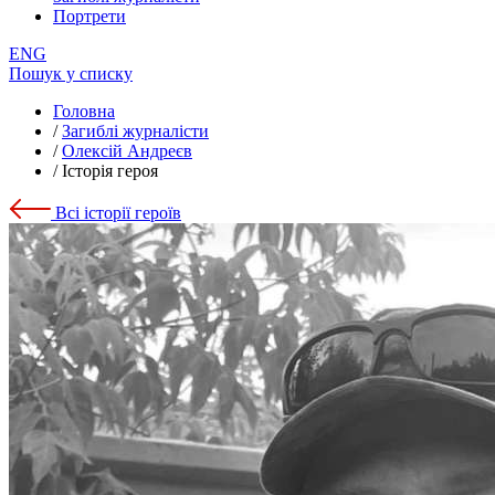
Портрети
ENG
Пошук у списку
Головна
/
Загиблі журналісти
/
Олексій Андреєв
/
Історія героя
Всі історії героїв