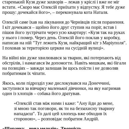
старенький Кузя дуже захворів – лежав у кріслі і вже не міг
встати. «Скоро має Олексій приїхати у відпустку. Я тебе дуже
прошу: дочекайся його», – переконувала кота Наталя.
Олексій саме їхав на лікування до Чернівців після поранення.
І кіт дочекався – щойно його друг ступив на поріг, встав і
пішов його зустрічати через усю квартиру: «Кузя так на руках
у нього і помер. Через день. Олексій його поклав у коробку,
написав на ній "Тут лежить Кузя, найкращий кіт з Маріуполя".
І поховав за територією церкви на сусідній вулиці».
На війні він дуже хвилювався за тварин, які потерпають від
обстрілів, і намагався їм допомогти. Навіть мишкам, які бігали
на позиціях – завжди залишав їм щось поїсти і не дозволяв
побратимам їх чіпати.
Якось, коли підрозділ уже дислокувався на Донеччині,
заступився за вівчарку маленької дівчинки, на яку нагримав
один із хлопців – собака його дратував.
«Олексій став між ними і каже: "Ану йди до мене,
зі мною так поговори, як ти на беззахисну тварину
нападаєш". То далі цей хлопець вже обходив їх
стороною», – розповідає побратим Андрій.
«Щоранку – нова мелодія». Творчість