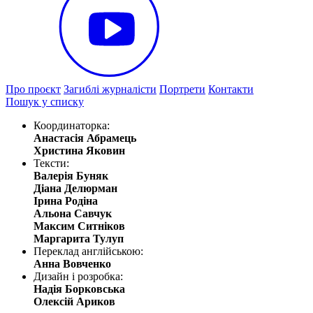
Про проєкт
Загиблі журналісти
Портрети
Контакти
Пошук у списку
Координаторка:
Анастасія Абрамець
Христина Яковин
Тексти:
Валерія Буняк
Діана Делюрман
Ірина Родіна
Альона Савчук
Максим Ситніков
Маргарита Тулуп
Переклад англійською:
Анна Вовченко
Дизайн і розробка:
Надія Борковська
Олексій Ариков