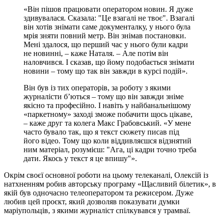
«Він пішов працювати оператором новин. Я дуже
здивувалася. Сказала: "Це взагалі не твоє". Взагалі
він хотів знімати саме документалку, у нього була
мрія зняти повний метр. Він знімав постановки.
Мені здалося, що перший час у нього були кадри
не новинні, – каже Наталя. – Але потім він
наловчився. І сказав, що йому подобається знімати
новини – тому що так він завжди в курсі подій».
Він був із тих операторів, за роботу з якими
журналісти б’ються – тому що він завжди зніме
якісно та професійно. І навіть у найбанальнішому
«паркетному» заході зможе побачити щось цікаве,
– каже друг та колега Макс Грабовський. «У мене
часто бувало так, що я текст сюжету писав під
його відео. Тому що коли віддивляєшся відзнятий
ним матеріал, розумієш: "Ага, ці кадри точно треба
дати. Якось у текст я це впишу"».
Окрім своєї основної роботи на цьому телеканалі, Олексій із
натхненням робив авторську програму «Щасливий білетик», в
якій був одночасно телеоператором та режисером. Дуже
любив цей проєкт, який дозволяв показувати думки
маріупольців, з якими журналіст спілкувався у трамваї.