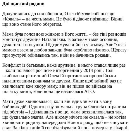
Дві щасливі родини
Долучившись до сил оборони, Олексій узяв собі псевдо
«Коваль» – на честь мами. Це було її дівоче прізвище. Вірив,
що воно стане його оберегом.
Мама була головною жінкою в його житті, – без тіні ревнощів
констатує дружина Наталя Ікім. Із батьками мав особливі,
дуже теплі стосунки. Підтримували його у всьому. Але їхня з
мамою взаємна любов завжди була особливо ніжною. Щоразу
при зустрічі обіймались так, ніби не бачились роками.
Конфлікт із батьками, каже дружина, в нього стався лише раз
– коли почалося російське вторгнення у 2014 році. Тоді
глибоко патріотичний Олексій протистояв проросійськи
налаштованим родичам та друзям. Лише щоб зайвий раз не
хвилювати вже хвору маму, він не пішов до війська на
початку війни, коли вона ще називалася АТО.
Мати дуже хвилювалася, коли він їздив знімати в зону
бойових дій. Одного разу знімальна група Олексія потрапила
під обстріл – і дізнавшись про це, мама розхвилювалася так,
що буквально злягла. Але нікому нічого не сказала – не хотіла
хвилювати родину напередодні Нового року, щоб не зіпсувати
свят. За кілька днів її госпіталізували й вона померла у лікарні