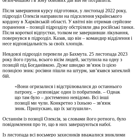
безпечнішою і в зону бойових дій він не потрапить.
Після завершення курсу підготовки, у листопаді 2022 року,
підрозділ Олексія направили на підсилення українського
кордону в Харківській області. У квітні він отримав серйозне
поранення – позиції підрозділу обстріляли два російські танки.
Після короткої відпустки, толком не завершивши лікування,
повернувся в підрозділ. Казав, що він – командир відділення і
несе відповідальність за своїх хлопців.
Невдовзі підрозділ перевели до Бахмута. 25 листопада 2023
року його група, всього вісім людей, заступила на одну з
позицій під Богданівкою. Дуже швидко зв’язок із цією
позицією зник: росіяни пішли на штурм, зав’язався запеклий
бій.
«Вони огризалися і відстрілювалися до останнього
патрону, – розповідає один із побратимів. – Однак
що там було – достеменно невідомо. Всі інші
позиції ми чули. Конкретно з їхньою – зв'язок
зник. Припускаю, що їх заглушили».
Останнім із позиції Олексія, за словами його ротного, було
повідомлення про те, що в них завершуються набої.
Із листопада всі восьмеро захисників вважалися зниклими