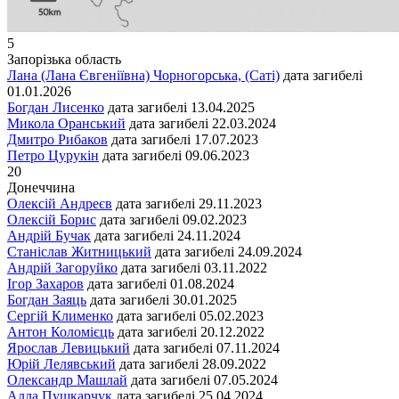
5
Запорізька область
Лана (Лана Євгеніївна) Чорногорська, (Саті)
дата загибелі
01.01.2026
Богдан Лисенко
дата загибелі
13.04.2025
Микола Оранський
дата загибелі
22.03.2024
Дмитро Рибаков
дата загибелі
17.07.2023
Петро Цурукін
дата загибелі
09.06.2023
20
Донеччина
Олексій Андреєв
дата загибелі
29.11.2023
Олексій Борис
дата загибелі
09.02.2023
Андрій Бучак
дата загибелі
24.11.2024
Станіслав Житницький
дата загибелі
24.09.2024
Андрій Загоруйко
дата загибелі
03.11.2022
Ігор Захаров
дата загибелі
01.08.2024
Богдан Заяць
дата загибелі
30.01.2025
Сергій Клименко
дата загибелі
05.02.2023
Антон Коломієць
дата загибелі
20.12.2022
Ярослав Левицький
дата загибелі
07.11.2024
Юрій Лелявський
дата загибелі
28.09.2022
Олександр Машлай
дата загибелі
07.05.2024
Алла Пушкарчук
дата загибелі
25.04.2024