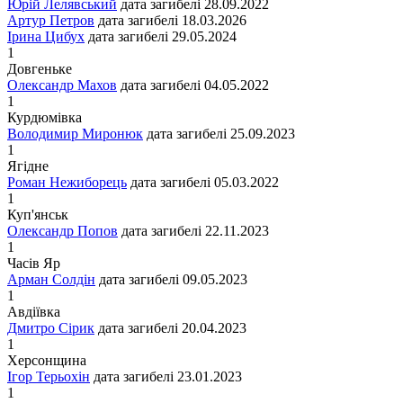
Юрій Лелявський
дата загибелі
28.09.2022
Артур Петров
дата загибелі
18.03.2026
Ірина Цибух
дата загибелі
29.05.2024
1
Довгеньке
Олександр Махов
дата загибелі
04.05.2022
1
Курдюмівка
Володимир Миронюк
дата загибелі
25.09.2023
1
Ягідне
Роман Нежиборець
дата загибелі
05.03.2022
1
Куп'янськ
Олександр Попов
дата загибелі
22.11.2023
1
Часів Яр
Арман Солдін
дата загибелі
09.05.2023
1
Авдіївка
Дмитро Сірик
дата загибелі
20.04.2023
1
Херсонщина
Ігор Терьохін
дата загибелі
23.01.2023
1