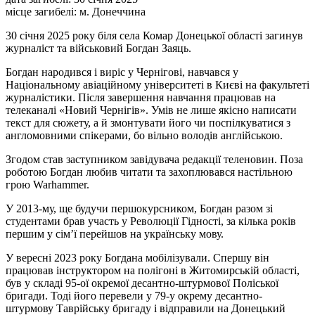
місце загибелі:
м. Донеччина
30 січня 2025 року біля села Комар Донецької області загинув
журналіст та військовий Богдан Заяць.
Богдан народився і виріс у Чернігові, навчався у
Національному авіаційному університеті в Києві на факультеті
журналістики. Після завершення навчання працював на
телеканалі «Новий Чернігів». Умів не лише якісно написати
текст для сюжету, а й змонтувати його чи поспілкуватися з
англомовними спікерами, бо вільно володів англійською.
Згодом став заступником завідувача редакції теленовин. Поза
роботою Богдан любив читати та захоплювався настільною
грою Warhammer.
У 2013-му, ще будучи першокурсником, Богдан разом зі
студентами брав участь у Революції Гідності, за кілька років
першим у сім’ї перейшов на українську мову.
У вересні 2023 року Богдана мобілізували. Спершу він
працював інструктором на полігоні в Житомирській області,
був у складі 95-ої окремої десантно-штурмової Поліської
бригади. Тоді його перевели у 79-у окрему десантно-
штурмову Таврійську бригаду і відправили на Донецький