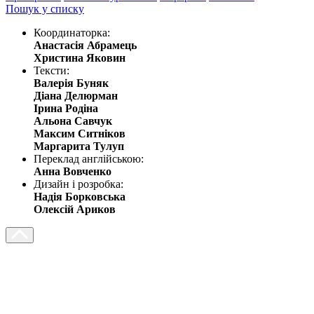
Пошук у списку
Координаторка:
Анастасія Абрамець
Христина Яковин
Тексти:
Валерія Буняк
Діана Делюрман
Ірина Родіна
Альона Савчук
Максим Ситніков
Маргарита Тулуп
Переклад англійською:
Анна Вовченко
Дизайн і розробка:
Надія Борковська
Олексій Ариков