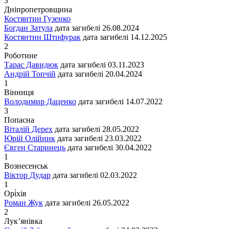
3
Дніпропетровщина
Костянтин Гузенко
Богдан Затула
дата загибелі
26.08.2024
Костянтин Штифурак
дата загибелі
14.12.2025
2
Роботине
Тарас Давидюк
дата загибелі
03.11.2023
Андрій Топчій
дата загибелі
20.04.2024
1
Вінниця
Володимир Даценко
дата загибелі
14.07.2022
3
Попасна
Віталій Дерех
дата загибелі
28.05.2022
Юрій Олійник
дата загибелі
23.03.2022
Євген Старинець
дата загибелі
30.04.2022
1
Вознесенськ
Віктор Дудар
дата загибелі
02.03.2022
1
Орі́хів
Роман Жук
дата загибелі
26.05.2022
2
Лук’янівка