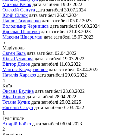
Микола Рачок
дата загибелі
19.07.2022
Олексій Сапуга
дата загибелі
30.07.2024
Юрій Сілюк
дата загибелі
26.04.2024
Павло Тимошенко
дата загибелі
05.02.2023
Володимир Чернишов
дата загибелі
04.08.2024
Ярослав Шапочка
дата загибелі
21.03.2023
Максим Шварцман
дата загибелі
15.07.2023
5
Маріуполь
Євген Баль
дата загибелі
02.04.2022
Лілія Гумянова
дата загибелі
19.03.2022
Віктор Дєдов
дата загибелі
11.03.2022
Мантас Кведаравічюс
дата загибелі
03.04.2022
Наталія Харакоз
дата загибелі
29.03.2022
4
Київ
Оксана Бауліна
дата загибелі
23.03.2022
Віра Гирич
дата загибелі
28.04.2022
Тетяна Кулик
дата загибелі
25.02.2025
Євгеній Сакун
дата загибелі
01.03.2022
1
Гуляйполе
Андрій Бойко
дата загибелі
06.04.2023
2
Кремінна