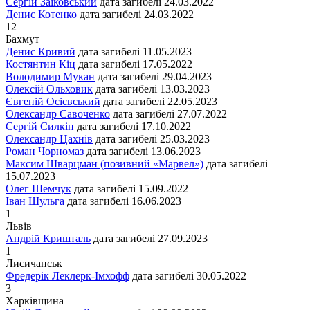
Сергій Заїковський
дата загибелі
24.03.2022
Денис Котенко
дата загибелі
24.03.2022
12
Бахмут
Денис Кривий
дата загибелі
11.05.2023
Костянтин Кіц
дата загибелі
17.05.2022
Володимир Мукан
дата загибелі
29.04.2023
Олексій Ольховик
дата загибелі
13.03.2023
Євгеній Осієвський
дата загибелі
22.05.2023
Олександр Савоченко
дата загибелі
27.07.2022
Сергій Силкін
дата загибелі
17.10.2022
Олександр Цахнів
дата загибелі
25.03.2023
Роман Чорномаз
дата загибелі
13.06.2023
Максим Шварцман (позивний «Марвел»)
дата загибелі
15.07.2023
Олег Шемчук
дата загибелі
15.09.2022
Іван Шульга
дата загибелі
16.06.2023
1
Львiв
Андрій Кришталь
дата загибелі
27.09.2023
1
Лисичанськ
Фредерік Леклерк-Імхофф
дата загибелі
30.05.2022
3
Харківщина