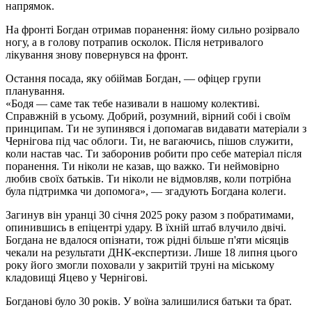
напрямок.
На фронті Богдан отримав поранення: йому сильно розірвало
ногу, а в голову потрапив осколок. Після нетривалого
лікування знову повернувся на фронт.
Остання посада, яку обіймав Богдан, — офіцер групи
планування.
«Бодя — саме так тебе називали в нашому колективі.
Справжній в усьому. Добрий, розумний, вірний собі і своїм
принципам. Ти не зупинявся і допомагав видавати матеріали з
Чернігова під час облоги. Ти, не вагаючись, пішов служити,
коли настав час. Ти заборонив робити про себе матеріал після
поранення. Ти ніколи не казав, що важко. Ти неймовірно
любив своїх батьків. Ти ніколи не відмовляв, коли потрібна
була підтримка чи допомога», — згадують Богдана колеги.
Загинув він уранці 30 січня 2025 року разом з побратимами,
опинившись в епіцентрі удару. В їхній штаб влучило двічі.
Богдана не вдалося опізнати, тож рідні більше п'яти місяців
чекали на результати ДНК-експертизи. Лише 18 липня цього
року його змогли поховали у закритій труні на міському
кладовищі Яцево у Чернігові.
Богданові було 30 років. У воїна залишилися батьки та брат.