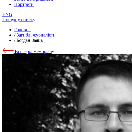
Портрети
ENG
Пошук у списку
Головна
/
Загиблі журналісти
/
Богдан Заяць
Всі герої меморіалу