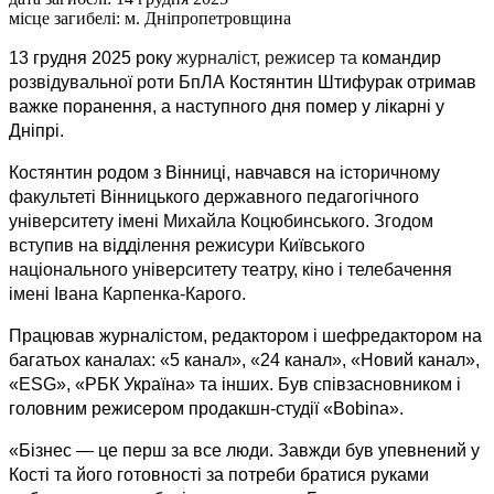
місце загибелі:
м. Дніпропетровщина
13 
грудня 2025 року 
журналіст, режисер та 
командир 
розвідувальної роти БпЛА 
Костянтин Штифурак отримав 
важке поранення, а наступного дня помер у лікарні у 
Дніпрі. 
Костянтин родом з Вінниці, навчався на 
історичному 
факультеті Вінницького державного педагогічного 
університету імені Михайла Коцюбинського. Згодом 
вступив 
на 
відділення режисури Київського 
національного університету театру, кіно і телебачення 
імені Івана Карпенка-Карого. 
Працював журналістом, редактором і шефредактором на 
багатьох каналах: «5 канал», «24 канал», «Новий канал», 
«ESG», «РБК Україна» та інших. Був співзасновником і 
головним режисером продакшн-студії «Bobina». 
«Бізнес — це перш за все люди. Завжди був упевнений у 
Кості та його готовності за потреби братися руками 