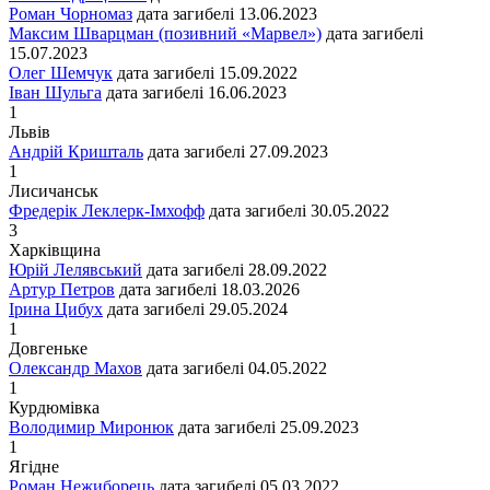
Роман Чорномаз
дата загибелі
13.06.2023
Максим Шварцман (позивний «Марвел»)
дата загибелі
15.07.2023
Олег Шемчук
дата загибелі
15.09.2022
Іван Шульга
дата загибелі
16.06.2023
1
Львiв
Андрій Кришталь
дата загибелі
27.09.2023
1
Лисичанськ
Фредерік Леклерк-Імхофф
дата загибелі
30.05.2022
3
Харківщина
Юрій Лелявський
дата загибелі
28.09.2022
Артур Петров
дата загибелі
18.03.2026
Ірина Цибух
дата загибелі
29.05.2024
1
Довгеньке
Олександр Махов
дата загибелі
04.05.2022
1
Курдюмівка
Володимир Миронюк
дата загибелі
25.09.2023
1
Ягідне
Роман Нежиборець
дата загибелі
05.03.2022