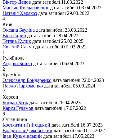
Віктор Дєдов
дата загибелі
11.03.2022
Мантас Кведаравічюс
дата загибелі
03.04.2022
Наталія Харакоз
дата загибелі
29.03.2022
4
Київ
Оксана Бауліна
дата загибелі
23.03.2022
Віра Гирич
дата загибелі
28.04.2022
Тетяна Кулик
дата загибелі
25.02.2025
Євгеній Сакун
дата загибелі
01.03.2022
1
Гуляйполе
Андрій Бойко
дата загибелі
06.04.2023
2
Кремінна
Олександр Бондаренко
дата загибелі
22.04.2023
Павло Пархоменко
дата загибелі
05.09.2024
2
Херсон
Богдан Бітік
дата загибелі
26.04.2023
Карім Гуламов
дата загибелі
17.07.2022
6
Луганщина
Костянтин Гнітецький
дата загибелі
16.07.2023
Владислав Дзіковський
дата загибелі
01.12.2022
Іван Кузьмінський
дата загибелі
17.05.2023