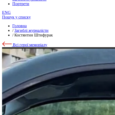
Портрети
ENG
Пошук у списку
Головна
/
Загиблі журналісти
/
Костянтин Штифурак
Всі герої меморіалу