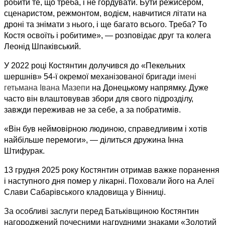
робити те, що треба, і не гордувати. Бути режисером, 
сценаристом, режмонтом, водієм, навчитися літати на 
дроні та знімати з нього, і ще багато всього. Треба? То 
Костя освоїть і робитиме», — розповідає друг та колега 
Леонід Шпаківський. 
У 2022 році Костянтин долучився до «Пекельних 
шершнів» 54-ї 
окремої механізованої бригади
імені 
гетьмана Івана Мазепи 
на Донецькому напрямку. Дуже 
часто він влаштовував збори для свого підрозділу, 
завжди переживав не за себе, а за побратимів. 
«Він був неймовірною людиною, справедливим і хотів 
найбільше перемоги», — ділиться дружина Інна 
Штифурак. 
13 грудня 2025 року Костянтин отримав важке поранення 
і наступного дня помер у лікарні. 
Поховали 
його на 
Алеї 
Слави Сабарівського кладовища у Вінниці. 
За особливі заслуги перед Батьківщиною 
Костянтин 
нагороджений почесними нагрудними знаками 
«
Золотий 