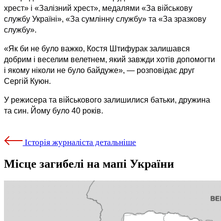
хрест
»
 і 
«
Залізний хрест
»
, медалями 
«
За військову 
службу Україні
»
, 
«
За сумлінну службу
»
 та 
«
За зразкову 
службу
»
. 
«Як би не було важко, Костя Штифурак залишався 
добрим і веселим велетнем, який завжди хотів допомогти 
і якому ніколи не було байдуже», — розповідає друг 
Сергій Куюн.
У режисера та військового залишилися батьки, дружина 
та син. Йому було 40 років.
Історія журналіста детальніше
Місце загибелі на мапі України