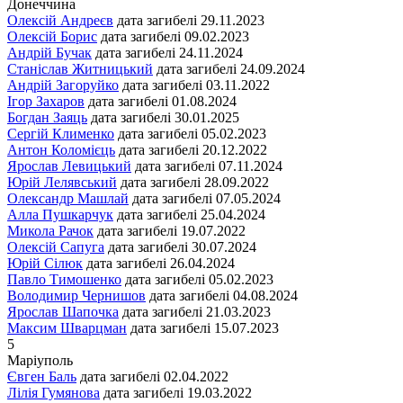
Донеччина
Олексій Андреєв
дата загибелі
29.11.2023
Олексій Борис
дата загибелі
09.02.2023
Андрій Бучак
дата загибелі
24.11.2024
Станіслав Житницький
дата загибелі
24.09.2024
Андрій Загоруйко
дата загибелі
03.11.2022
Ігор Захаров
дата загибелі
01.08.2024
Богдан Заяць
дата загибелі
30.01.2025
Сергій Клименко
дата загибелі
05.02.2023
Антон Коломієць
дата загибелі
20.12.2022
Ярослав Левицький
дата загибелі
07.11.2024
Юрій Лелявський
дата загибелі
28.09.2022
Олександр Машлай
дата загибелі
07.05.2024
Алла Пушкарчук
дата загибелі
25.04.2024
Микола Рачок
дата загибелі
19.07.2022
Олексій Сапуга
дата загибелі
30.07.2024
Юрій Сілюк
дата загибелі
26.04.2024
Павло Тимошенко
дата загибелі
05.02.2023
Володимир Чернишов
дата загибелі
04.08.2024
Ярослав Шапочка
дата загибелі
21.03.2023
Максим Шварцман
дата загибелі
15.07.2023
5
Маріуполь
Євген Баль
дата загибелі
02.04.2022
Лілія Гумянова
дата загибелі
19.03.2022