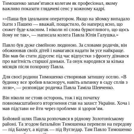
Тимошенко запам’ятався колегам як професіонал, якому
важливо показати глядачеві сенс у кожному кадрі.
«Паша був ідеальним оператором. Якщо на зйомку випадало
їхати з Пашею — вважай, пощастило, бо наперед ясно, що
сюжет буде класним. І ніколи ні слова буркотливого, що щось
йому не так», — написала колега Павла Юлія Галушка.
Павло був дуже сімейною людиною. За словами родичів, він
обожнював своїх дітей і намагався надати їм усе найкраще.
Він мав би стати дідусем: під час відпустки з фронту дізнався
про вагітність старшої доньки. Та онук народився за кілька
місяців після похорону Павла.
Для своєї родини Тимошенко створював затишну оселю. «В
будинку все зробив власноруч, навіть альтанку в саду сплів з
лози», — розповідає родичка Павла Таміла Шевченко.
Він ніколи не стояв осторонь, тож і від початку
повномасштабного вторгнення став на захист України. Хоча і
мав підстави не йти через проблеми зі здоров’ям.
Бойовий шлях Павла розпочався в рідному Золотоніському
районі. Та згодом батальйон Тимошенка перевели на передову
— під Бахмут, а відтак — під Вугледар. Там Павло Тимошенко