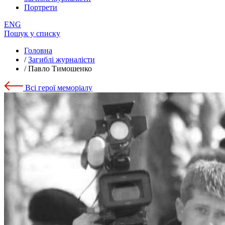
Портрети
ENG
Пошук у списку
Головна
/
Загиблі журналісти
/
Павло Тимошенко
Всі герої меморіалу