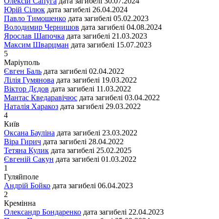
Олексій Сапуга
дата загибелі
30.07.2024
Юрій Сілюк
дата загибелі
26.04.2024
Павло Тимошенко
дата загибелі
05.02.2023
Володимир Чернишов
дата загибелі
04.08.2024
Ярослав Шапочка
дата загибелі
21.03.2023
Максим Шварцман
дата загибелі
15.07.2023
5
Маріуполь
Євген Баль
дата загибелі
02.04.2022
Лілія Гумянова
дата загибелі
19.03.2022
Віктор Дєдов
дата загибелі
11.03.2022
Мантас Кведаравічюс
дата загибелі
03.04.2022
Наталія Харакоз
дата загибелі
29.03.2022
4
Київ
Оксана Бауліна
дата загибелі
23.03.2022
Віра Гирич
дата загибелі
28.04.2022
Тетяна Кулик
дата загибелі
25.02.2025
Євгеній Сакун
дата загибелі
01.03.2022
1
Гуляйполе
Андрій Бойко
дата загибелі
06.04.2023
2
Кремінна
Олександр Бондаренко
дата загибелі
22.04.2023