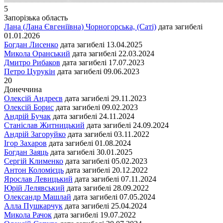
5
Запорізька область
Лана (Лана Євгеніївна) Чорногорська, (Саті)
дата загибелі
01.01.2026
Богдан Лисенко
дата загибелі
13.04.2025
Микола Оранський
дата загибелі
22.03.2024
Дмитро Рибаков
дата загибелі
17.07.2023
Петро Цурукін
дата загибелі
09.06.2023
20
Донеччина
Олексій Андреєв
дата загибелі
29.11.2023
Олексій Борис
дата загибелі
09.02.2023
Андрій Бучак
дата загибелі
24.11.2024
Станіслав Житницький
дата загибелі
24.09.2024
Андрій Загоруйко
дата загибелі
03.11.2022
Ігор Захаров
дата загибелі
01.08.2024
Богдан Заяць
дата загибелі
30.01.2025
Сергій Клименко
дата загибелі
05.02.2023
Антон Коломієць
дата загибелі
20.12.2022
Ярослав Левицький
дата загибелі
07.11.2024
Юрій Лелявський
дата загибелі
28.09.2022
Олександр Машлай
дата загибелі
07.05.2024
Алла Пушкарчук
дата загибелі
25.04.2024
Микола Рачок
дата загибелі
19.07.2022