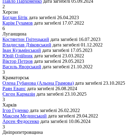
Павло Пархоменко
дата загибелі
05.09.2024
2
Херсон
Богдан Бітік
дата загибелі
26.04.2023
Карім Гуламов
дата загибелі
17.07.2022
6
Луганщина
Костянтин Гнітецький
дата загибелі
16.07.2023
Владислав Дзіковський
дата загибелі
01.12.2022
Іван Кузьмінський
дата загибелі
17.05.2023
Юрій Олійник
дата загибелі
23.03.2022
Віктор Петров
дата загибелі
29.05.2023
Василь Яворський
дата загибелі
21.10.2022
3
Краматорськ
Олена Губанова (Альона Грамова)
дата загибелі
23.10.2025
Раян Еванс
дата загибелі
26.08.2024
Євген Кармазін
дата загибелі
23.10.2025
3
Харків
Ігор Гуденко
дата загибелі
26.02.2022
Максим Мединський
дата загибелі
29.04.2022
Арсен Федосенко
дата загибелі
10.06.2024
3
Дніпропетровщина