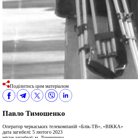
Поділитись цим матеріалом
Павло Тимошенко
Оператор черкаських телекомпаній «Блік-ТВ», «ВІККА»
дата загибелі:
5 лютого 2023
місце загибелі:
м. Донеччина