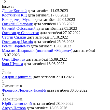
12
Бахмут
Денис Кривий
дата загибелі
11.05.2023
Костянтин Кіц
дата загибелі
17.05.2022
Володимир Мукан
дата загибелі
29.04.2023
Олексій Ольховик
дата загибелі
13.03.2023
Євгеній Осієвський
дата загибелі
22.05.2023
Олександр Савоченко
дата загибелі
27.07.2022
Сергій Силкін
дата загибелі
17.10.2022
Олександр Цахнів
дата загибелі
25.03.2023
Роман Чорномаз
дата загибелі
13.06.2023
Максим Шварцман (позивний «Марвел»)
дата загибелі
15.07.2023
Олег Шемчук
дата загибелі
15.09.2022
Іван Шульга
дата загибелі
16.06.2023
1
Львiв
Андрій Кришталь
дата загибелі
27.09.2023
1
Лисичанськ
Фредерік Леклерк-Імхофф
дата загибелі
30.05.2022
3
Харківщина
Юрій Лелявський
дата загибелі
28.09.2022
Артур Петров
дата загибелі
18.03.2026