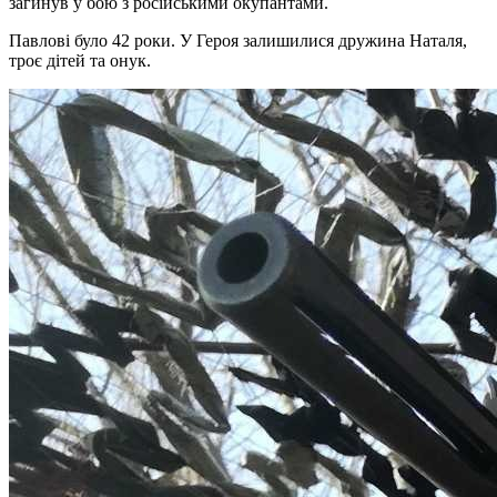
загинув у бою з російськими окупантами.
Павлові було 42 роки. У Героя залишилися дружина Наталя,
троє дітей та онук.