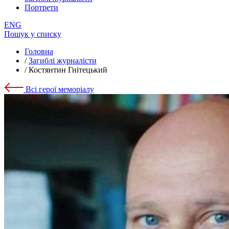
Портрети
ENG
Пошук у списку
Головна
/
Загиблі журналісти
/
Костянтин Гнітецький
Всі герої меморіалу