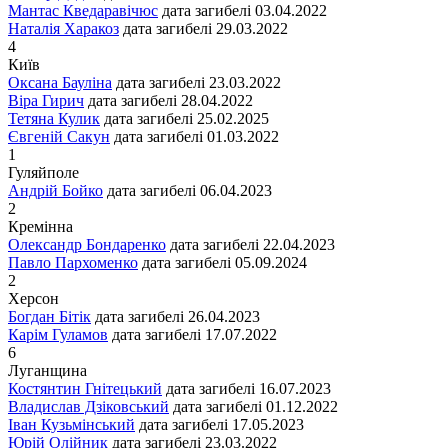
Мантас Кведаравічюс
дата загибелі
03.04.2022
Наталія Харакоз
дата загибелі
29.03.2022
4
Київ
Оксана Бауліна
дата загибелі
23.03.2022
Віра Гирич
дата загибелі
28.04.2022
Тетяна Кулик
дата загибелі
25.02.2025
Євгеній Сакун
дата загибелі
01.03.2022
1
Гуляйполе
Андрій Бойко
дата загибелі
06.04.2023
2
Кремінна
Олександр Бондаренко
дата загибелі
22.04.2023
Павло Пархоменко
дата загибелі
05.09.2024
2
Херсон
Богдан Бітік
дата загибелі
26.04.2023
Карім Гуламов
дата загибелі
17.07.2022
6
Луганщина
Костянтин Гнітецький
дата загибелі
16.07.2023
Владислав Дзіковський
дата загибелі
01.12.2022
Іван Кузьмінський
дата загибелі
17.05.2023
Юрій Олійник
дата загибелі
23.03.2022