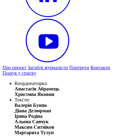
Про проєкт
Загиблі журналісти
Портрети
Контакти
Пошук у списку
Координаторка:
Анастасія Абрамець
Христина Яковин
Тексти:
Валерія Буняк
Діана Делюрман
Ірина Родіна
Альона Савчук
Максим Ситніков
Маргарита Тулуп