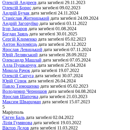
Олексій Андреєв
дата загибелі
29.11.2023
Олексій Борис
дата загибелі
09.02.2023
Андрій Бучак
дата загибелі
24.11.2024
Станіслав Житницький
дата загибелі
24.09.2024
Андрій Загоруйко
дата загибелі
03.11.2022
Ігор Захаров
дата загибелі
01.08.2024
Богдан Заяць
дата загибелі
30.01.2025
Сергій Клименко
дата загибелі
05.02.2023
Антон Коломієць
дата загибелі
20.12.2022
Ярослав Левицький
дата загибелі
07.11.2024
Юрій Лелявський
дата загибелі
28.09.2022
Олександр Машлай
дата загибелі
07.05.2024
Алла Пушкарчук
дата загибелі
25.04.2024
Микола Рачок
дата загибелі
19.07.2022
Олексій Сапуга
дата загибелі
30.07.2024
Юрій Сілюк
дата загибелі
26.04.2024
Павло Тимошенко
дата загибелі
05.02.2023
Володимир Чернишов
дата загибелі
04.08.2024
Ярослав Шапочка
дата загибелі
21.03.2023
Максим Шварцман
дата загибелі
15.07.2023
5
Маріуполь
Євген Баль
дата загибелі
02.04.2022
Лілія Гумянова
дата загибелі
19.03.2022
Віктор Дєдов
дата загибелі
11.03.2022