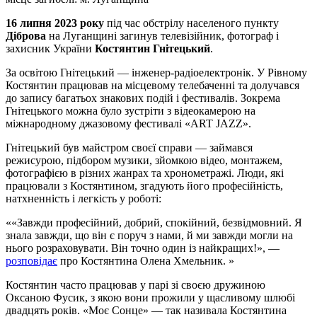
16 липня 2023 року
під час обстрілу населеного пункту
Діброва
на Луганщині загинув телевізійник, фотограф і
захисник України
Костянтин Гнітецький
.
За освітою Гнітецький — інженер-радіоелектронік. У Рівному
Костянтин працював на місцевому телебаченні та долучався
до запису багатьох знакових подій і фестивалів. Зокрема
Гнітецького можна було зустріти з відеокамерою на
міжнародному джазовому фестивалі «ART JAZZ».
Гнітецький був майстром своєї справи — займався
режисурою, підбором музики, зйомкою відео, монтажем,
фотографією в різних жанрах та хронометражі. Люди, які
працювали з Костянтином, згадують його професійність,
натхненність і легкість у роботі:
«Завжди професійний, добрий, спокійний, безвідмовний. Я
знала завжди, що він є поруч з нами, й ми завжди могли на
нього розраховувати. Він точно один із найкращих!», —
розповідає
про Костянтина Олена Хмельник.
Костянтин часто працював у парі зі своєю дружиною
Оксаною Фусик, з якою вони прожили у щасливому шлюбі
двадцять років. «Моє Сонце» — так називала Костянтина