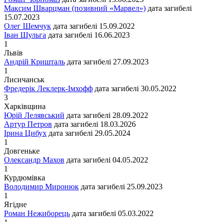
Максим Шварцман (позивний «Марвел»)
дата загибелі
15.07.2023
Олег Шемчук
дата загибелі
15.09.2022
Іван Шульга
дата загибелі
16.06.2023
1
Львiв
Андрій Кришталь
дата загибелі
27.09.2023
1
Лисичанськ
Фредерік Леклерк-Імхофф
дата загибелі
30.05.2022
3
Харківщина
Юрій Лелявський
дата загибелі
28.09.2022
Артур Петров
дата загибелі
18.03.2026
Ірина Цибух
дата загибелі
29.05.2024
1
Довгеньке
Олександр Махов
дата загибелі
04.05.2022
1
Курдюмівка
Володимир Миронюк
дата загибелі
25.09.2023
1
Ягідне
Роман Нежиборець
дата загибелі
05.03.2022