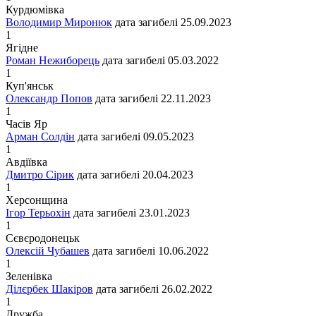
Курдюмівка
Володимир Миронюк
дата загибелі
25.09.2023
1
Ягідне
Роман Нежиборець
дата загибелі
05.03.2022
1
Куп'янськ
Олександр Попов
дата загибелі
22.11.2023
1
Часів Яр
Арман Солдін
дата загибелі
09.05.2023
1
Авдіївка
Дмитро Сірик
дата загибелі
20.04.2023
1
Херсонщина
Ігор Терьохін
дата загибелі
23.01.2023
1
Сєвєродонецьк
Олексій Чубашев
дата загибелі
10.06.2022
1
Зеленівка
Ділєрбек Шакіров
дата загибелі
26.02.2022
1
Дружба