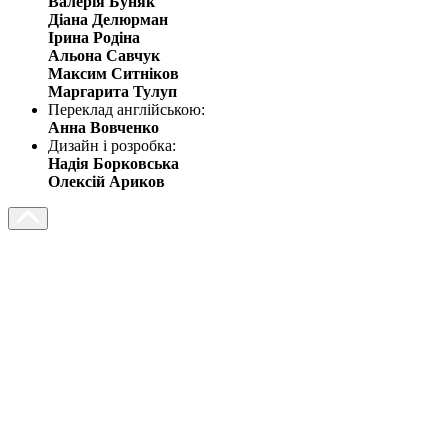
Валерія Буняк
Діана Делюрман
Ірина Родіна
Альона Савчук
Максим Ситніков
Маргарита Тулуп
Переклад англійською:
Анна Вовченко
Дизайн і розробка:
Надія Борковська
Олексій Ариков