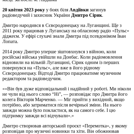
20 квітня 2023 року
у боях біля
Авдіївки
загинув
радіоведучий і захисник України
Дмитро Сірик
.
Дмитро народився в Сєвєродонецьку на Луганщині. Ще з
2011 року працював у Луганську на обласному радіо «Пульс»
діджеєм. У ефірі слухачі знали Дмитра під псевдонімом Іван
Лопата.
2014 року Дмитро уперше зіштовхнувся з війною, коли
російські війська увійшли на Донбас. Коли радіомовлення
відновили на вільній Луганщині, Сірик одним із перших
повернувся на «Пульс», але вже в його рідному
Сєвєродонецьку. Відтоді Дмитро працюватиме музичним
редактором та радіоведучим.
«Він був дуже відповідальний і надійний у роботі. Ми ніколи
не чули від нього слово “Ні”, — розповідає про Дмитра його
колега Вікторія Марченко. — Міг прийти у вихідний, якщо
потрібно, або затриматися після вечірньої зміни. На нього
завжди можна було покластися, як на самого себе. І цю
підтримку завжди всі відчували».
Дмитро створював авторський проєкт «Перемотка», у якому
розповідав про музичні новинки та хіти. Він обожнював