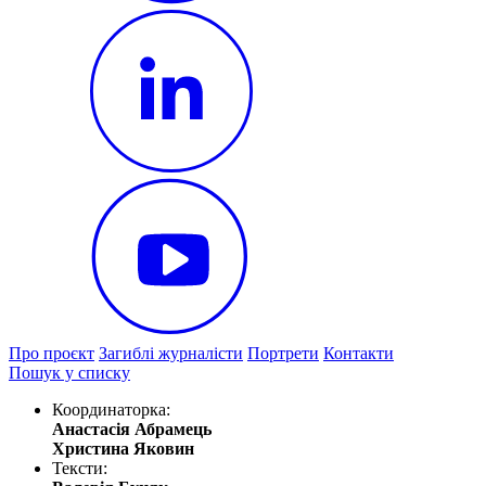
Про проєкт
Загиблі журналісти
Портрети
Контакти
Пошук у списку
Координаторка:
Анастасія Абрамець
Христина Яковин
Тексти: