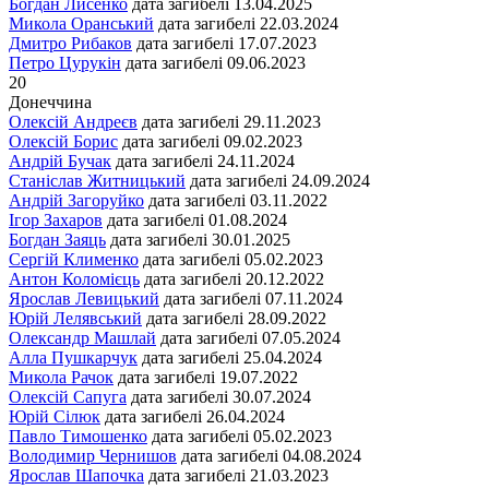
Богдан Лисенко
дата загибелі
13.04.2025
Микола Оранський
дата загибелі
22.03.2024
Дмитро Рибаков
дата загибелі
17.07.2023
Петро Цурукін
дата загибелі
09.06.2023
20
Донеччина
Олексій Андреєв
дата загибелі
29.11.2023
Олексій Борис
дата загибелі
09.02.2023
Андрій Бучак
дата загибелі
24.11.2024
Станіслав Житницький
дата загибелі
24.09.2024
Андрій Загоруйко
дата загибелі
03.11.2022
Ігор Захаров
дата загибелі
01.08.2024
Богдан Заяць
дата загибелі
30.01.2025
Сергій Клименко
дата загибелі
05.02.2023
Антон Коломієць
дата загибелі
20.12.2022
Ярослав Левицький
дата загибелі
07.11.2024
Юрій Лелявський
дата загибелі
28.09.2022
Олександр Машлай
дата загибелі
07.05.2024
Алла Пушкарчук
дата загибелі
25.04.2024
Микола Рачок
дата загибелі
19.07.2022
Олексій Сапуга
дата загибелі
30.07.2024
Юрій Сілюк
дата загибелі
26.04.2024
Павло Тимошенко
дата загибелі
05.02.2023
Володимир Чернишов
дата загибелі
04.08.2024
Ярослав Шапочка
дата загибелі
21.03.2023