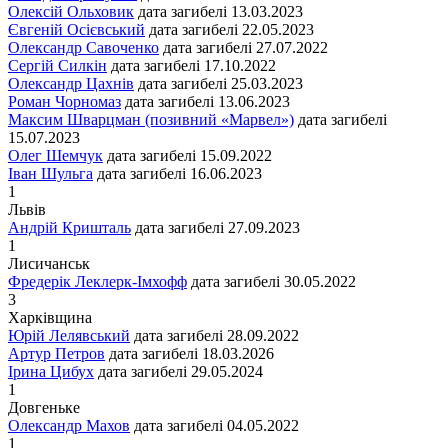
Олексій Ольховик
дата загибелі
13.03.2023
Євгеній Осієвський
дата загибелі
22.05.2023
Олександр Савоченко
дата загибелі
27.07.2022
Сергій Силкін
дата загибелі
17.10.2022
Олександр Цахнів
дата загибелі
25.03.2023
Роман Чорномаз
дата загибелі
13.06.2023
Максим Шварцман (позивний «Марвел»)
дата загибелі
15.07.2023
Олег Шемчук
дата загибелі
15.09.2022
Іван Шульга
дата загибелі
16.06.2023
1
Львiв
Андрій Кришталь
дата загибелі
27.09.2023
1
Лисичанськ
Фредерік Леклерк-Імхофф
дата загибелі
30.05.2022
3
Харківщина
Юрій Лелявський
дата загибелі
28.09.2022
Артур Петров
дата загибелі
18.03.2026
Ірина Цибух
дата загибелі
29.05.2024
1
Довгеньке
Олександр Махов
дата загибелі
04.05.2022
1