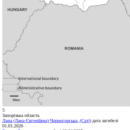
5
Запорізька область
Лана (Лана Євгеніївна) Чорногорська, (Саті)
дата загибелі
01.01.2026