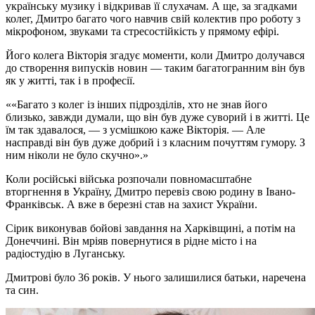
українську музику і відкривав її слухачам. А ще, за згадками
колег, Дмитро багато чого навчив свій колектив про роботу з
мікрофоном, звуками та стресостійкість у прямому ефірі.
Його колега Вікторія згадує моменти, коли Дмитро долучався
до створення випусків новин — таким багатогранним він був
як у житті, так і в професії.
«Багато з колег із інших підрозділів, хто не знав його
близько, завжди думали, що він був дуже суворий і в житті. Це
їм так здавалося, — з усмішкою каже Вікторія. — Але
насправді він був дуже добрий і з класним почуттям гумору. З
ним ніколи не було скучно».
Коли російські війська розпочали повномасштабне
вторгнення в Україну, Дмитро перевіз свою родину в Івано-
Франківськ. А вже в березні став на захист України.
Сірик виконував бойові завдання на Харківщині, а потім на
Донеччині. Він мріяв повернутися в рідне місто і на
радіостудію в Луганську.
Дмитрові було 36 років. У нього залишилися батьки, наречена
та син.