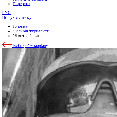
Портрети
ENG
Пошук у списку
Головна
/
Загиблі журналісти
/
Дмитро Сірик
Всі герої меморіалу