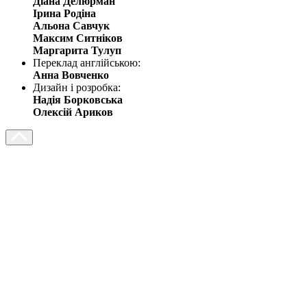
Діана Делюрман
Ірина Родіна
Альона Савчук
Максим Ситніков
Маргарита Тулуп
Переклад англійською:
Анна Вовченко
Дизайн і розробка:
Надія Борковська
Олексій Ариков