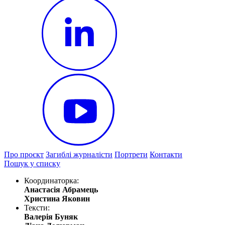
Про проєкт
Загиблі журналісти
Портрети
Контакти
Пошук у списку
Координаторка:
Анастасія Абрамець
Христина Яковин
Тексти:
Валерія Буняк