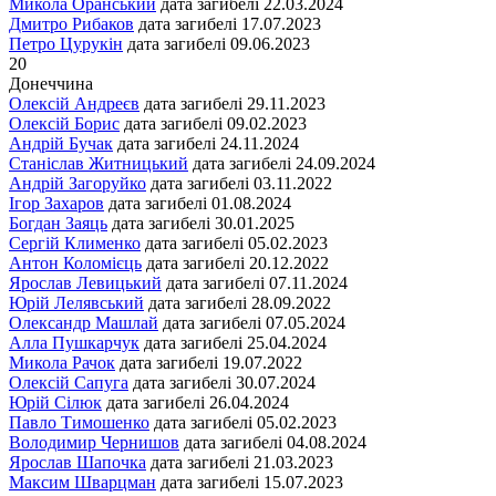
Микола Оранський
дата загибелі
22.03.2024
Дмитро Рибаков
дата загибелі
17.07.2023
Петро Цурукін
дата загибелі
09.06.2023
20
Донеччина
Олексій Андреєв
дата загибелі
29.11.2023
Олексій Борис
дата загибелі
09.02.2023
Андрій Бучак
дата загибелі
24.11.2024
Станіслав Житницький
дата загибелі
24.09.2024
Андрій Загоруйко
дата загибелі
03.11.2022
Ігор Захаров
дата загибелі
01.08.2024
Богдан Заяць
дата загибелі
30.01.2025
Сергій Клименко
дата загибелі
05.02.2023
Антон Коломієць
дата загибелі
20.12.2022
Ярослав Левицький
дата загибелі
07.11.2024
Юрій Лелявський
дата загибелі
28.09.2022
Олександр Машлай
дата загибелі
07.05.2024
Алла Пушкарчук
дата загибелі
25.04.2024
Микола Рачок
дата загибелі
19.07.2022
Олексій Сапуга
дата загибелі
30.07.2024
Юрій Сілюк
дата загибелі
26.04.2024
Павло Тимошенко
дата загибелі
05.02.2023
Володимир Чернишов
дата загибелі
04.08.2024
Ярослав Шапочка
дата загибелі
21.03.2023
Максим Шварцман
дата загибелі
15.07.2023