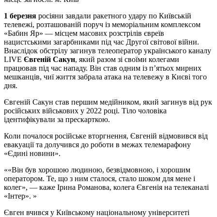
1 березня
росіяни завдали ракетного удару по Київській
телевежі, розташованій поруч із меморіальним комплексом
«Бабин Яр» — місцем масових розстрілів євреїв
нацистськими загарбниками під час Другої світової війни.
Внаслідок обстрілу загинув телеоператор українського каналу
LIVE
Євгеній Сакун
, який разом зі своїми колегами
працював під час нападу. Він став одним із пʼятьох мирних
мешканців, чиї життя забрала атака на телевежу в Києві того
дня.
Євгеній Сакун став першим медійником, який загинув від рук
російських військових у 2022 році. Тіло чоловіка
ідентифікували за прескарткою.
Коли почалося російське вторгнення, Євгеній відмовився від
евакуації та долучився до роботи в межах телемарафону
«Єдині новини».
«Він був хорошою людиною, безвідмовною, і хорошим
оператором. Те, що з ним сталося, стало шоком для мене і
колег», — каже Ірина Романова, колега Євгенія на телеканалі
«Інтер».
Євген вчився у Київському національному університеті