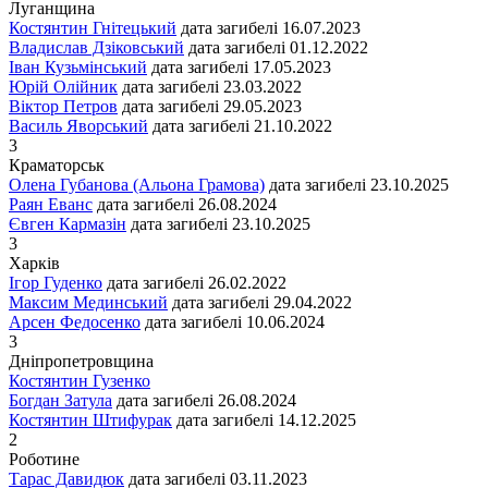
Луганщина
Костянтин Гнітецький
дата загибелі
16.07.2023
Владислав Дзіковський
дата загибелі
01.12.2022
Іван Кузьмінський
дата загибелі
17.05.2023
Юрій Олійник
дата загибелі
23.03.2022
Віктор Петров
дата загибелі
29.05.2023
Василь Яворський
дата загибелі
21.10.2022
3
Краматорськ
Олена Губанова (Альона Грамова)
дата загибелі
23.10.2025
Раян Еванс
дата загибелі
26.08.2024
Євген Кармазін
дата загибелі
23.10.2025
3
Харків
Ігор Гуденко
дата загибелі
26.02.2022
Максим Мединський
дата загибелі
29.04.2022
Арсен Федосенко
дата загибелі
10.06.2024
3
Дніпропетровщина
Костянтин Гузенко
Богдан Затула
дата загибелі
26.08.2024
Костянтин Штифурак
дата загибелі
14.12.2025
2
Роботине
Тарас Давидюк
дата загибелі
03.11.2023