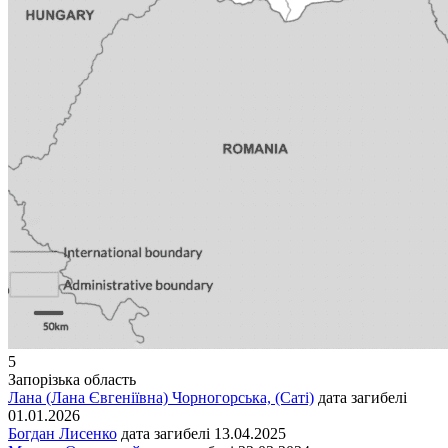
5
Запорізька область
Лана (Лана Євгеніївна) Чорногорська, (Саті)
дата загибелі
01.01.2026
Богдан Лисенко
дата загибелі
13.04.2025