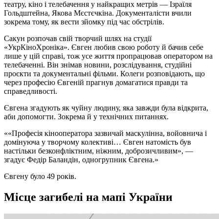
театру, кіно і телебачення у найкращих метрів — Ізраїля
Гольдштейна, Якова Мєстєчкіна. Документалісти вчили
зокрема тому, як вести зйомку під час обстрілів.
Сакун розпочав свій творчий шлях на студії
«УкрКіноХроніка». Євген любив свою роботу й бачив себе
лише у цій справі, тож усе життя пропрацював оператором на
телебаченні. Він знімав новини, розслідування, студійні
проєкти та документальні фільми. Колеги розповідають, що
через професію Євгеній прагнув домагатися правди та
справедливості.
Євгена згадують як чуйну людину, яка завжди була відкрита,
аби допомогти. Зокрема й у технічних питаннях.
«Професія кінооператора зазвичай маскулінна, войовнича і
домінуюча у творчому колективі… Євген натомість був
настільки безконфліктним, ніжним, доброзичливим», —
згадує Федір Баландін, одногрупник Євгена.
Євгену було 49 років.
Місце загибелі на мапі України