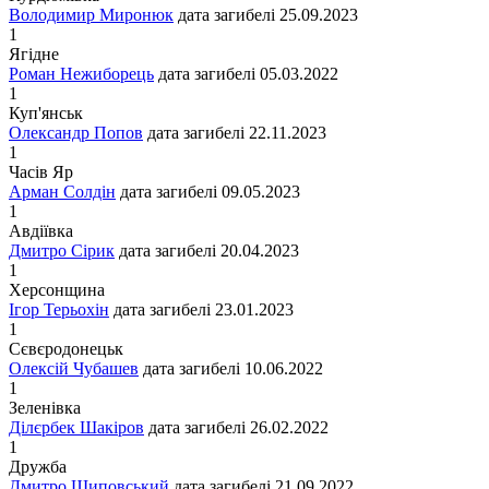
Володимир Миронюк
дата загибелі
25.09.2023
1
Ягідне
Роман Нежиборець
дата загибелі
05.03.2022
1
Куп'янськ
Олександр Попов
дата загибелі
22.11.2023
1
Часів Яр
Арман Солдін
дата загибелі
09.05.2023
1
Авдіївка
Дмитро Сірик
дата загибелі
20.04.2023
1
Херсонщина
Ігор Терьохін
дата загибелі
23.01.2023
1
Сєвєродонецьк
Олексій Чубашев
дата загибелі
10.06.2022
1
Зеленівка
Ділєрбек Шакіров
дата загибелі
26.02.2022
1
Дружба
Дмитро Шиповський
дата загибелі
21.09.2022