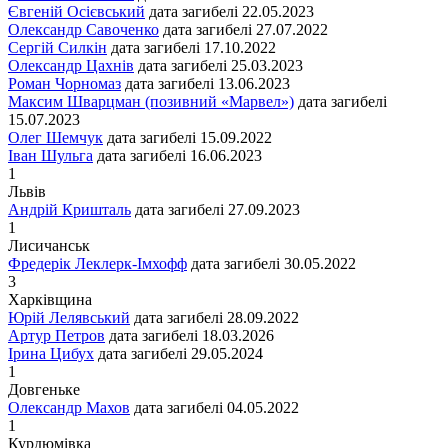
Євгеній Осієвський
дата загибелі
22.05.2023
Олександр Савоченко
дата загибелі
27.07.2022
Сергій Силкін
дата загибелі
17.10.2022
Олександр Цахнів
дата загибелі
25.03.2023
Роман Чорномаз
дата загибелі
13.06.2023
Максим Шварцман (позивний «Марвел»)
дата загибелі
15.07.2023
Олег Шемчук
дата загибелі
15.09.2022
Іван Шульга
дата загибелі
16.06.2023
1
Львiв
Андрій Кришталь
дата загибелі
27.09.2023
1
Лисичанськ
Фредерік Леклерк-Імхофф
дата загибелі
30.05.2022
3
Харківщина
Юрій Лелявський
дата загибелі
28.09.2022
Артур Петров
дата загибелі
18.03.2026
Ірина Цибух
дата загибелі
29.05.2024
1
Довгеньке
Олександр Махов
дата загибелі
04.05.2022
1
Курдюмівка